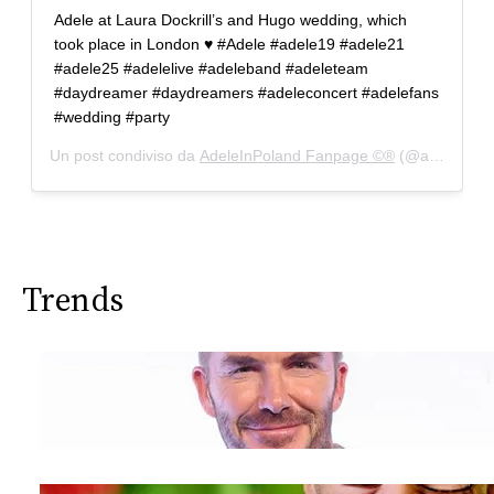
Adele at Laura Dockrill’s and Hugo wedding, which
took place in London ♥️ #Adele #adele19 #adele21
#adele25 #adelelive #adeleband #adeleteam
#daydreamer #daydreamers #adeleconcert #adelefans
#wedding #party
Un post condiviso da
AdeleInPoland Fanpage ©®
(@adeleinpoland) in data:
Trends