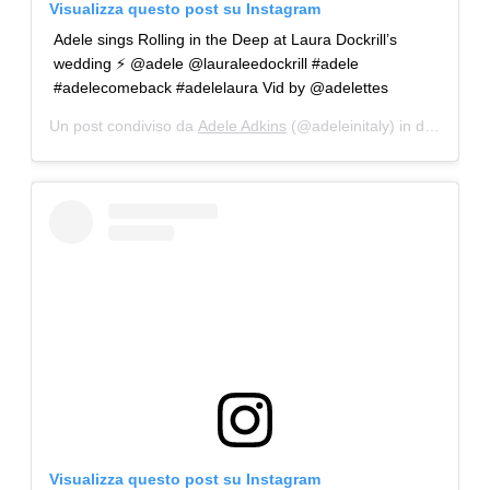
Visualizza questo post su Instagram
Adele sings Rolling in the Deep at Laura Dockrill’s
wedding ⚡️ @adele @lauraleedockrill #adele
#adelecomeback #adelelaura Vid by @adelettes
Un post condiviso da
Adele Adkins
(@adeleinitaly) in data:
16 F
Visualizza questo post su Instagram