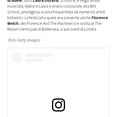
di Adele
, sono
Laura Dockrill
, scrittrice, e Hugo White,
musicista, Adele e Laura si erano conosciute alla Brit
School, prestigiosa scuola frequentata da numerosi artisti
britannici. La festa (alla quale era presente anche
Florence
Welch
, dei Florence And The Machine) si è svolta al The
Mason’s Arms pub di Battersea, a sud ovest di Londra.
(Foto Getty Images)