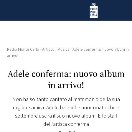
Vai al contenuto
Radio Monte Carlo
Radio Monte Carlo
›
Articoli
›
Musica
›
Adele conferma: nuovo album in
HOME
arrivo!
RADIO
Adele conferma: nuovo album
in arrivo!
WEB
RADIO
Non ha soltanto cantato al matrimonio della sua
migliore amica: Adele ha anche annunciato che a
PLAYLIST
settembre uscirà il suo nuovo album. E lo staff
dell'artista conferma
NEWS