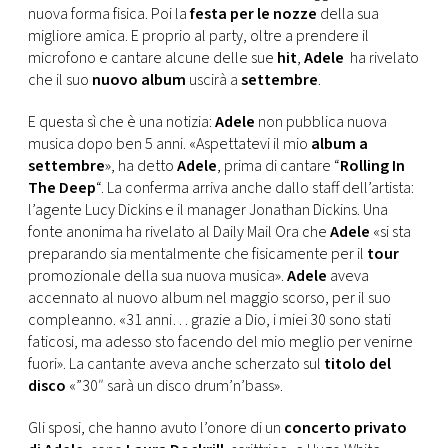
CONSIGLIA
nuova forma fisica. Poi la
festa per le nozze
della sua
migliore amica. E proprio al party, oltre a prendere il
microfono e cantare alcune delle sue
hit
,
Adele
ha rivelato
che il suo
nuovo album
uscirà a
settembre
.
E questa sì che è una notizia:
Adele
non pubblica nuova
musica dopo ben 5 anni. «Aspettatevi il mio
album a
settembre
», ha detto
Adele
, prima di cantare “
Rolling In
The Deep
“. La conferma arriva anche dallo staff dell’artista:
l’agente Lucy Dickins e il manager Jonathan Dickins. Una
fonte anonima ha rivelato al Daily Mail Ora che
Adele
«si sta
preparando sia mentalmente che fisicamente per il
tour
promozionale della sua nuova musica».
Adele
aveva
accennato al nuovo album nel maggio scorso, per il suo
compleanno. «31 anni… grazie a Dio, i miei 30 sono stati
faticosi, ma adesso sto facendo del mio meglio per venirne
fuori». La cantante aveva anche scherzato sul
titolo del
disco
«”30″ sarà un disco drum’n’bass».
Gli sposi, che hanno avuto l’onore di un
concerto privato