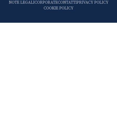
NOTE LEGALI
CORPORATE
CONTATTI
PRIVACY POLICY
COOKIE POLICY