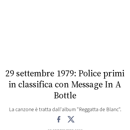
FOTO
CONCORSI
EVENTI
VIDEO
29 settembre 1979: Police primi
TV
in classifica con Message In A
Bottle
PRINCIPATO
DI
MONACO
La canzone è tratta dall'album "Reggatta de Blanc".
RMC