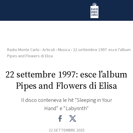
Vai al contenuto
Radio Monte Carlo
Radio Monte Carlo
›
Articoli
›
Musica
›
22 settembre 1997: esce l’album
HOME
Pipes and Flowers di Elisa
RADIO
22 settembre 1997: esce l’album
Pipes and Flowers di Elisa
WEB
RADIO
Il disco conteneva le hit "Sleeping in Your
Hand" e "Labyrinth"
PLAYLIST
NEWS
22 SETTEMBRE 2025