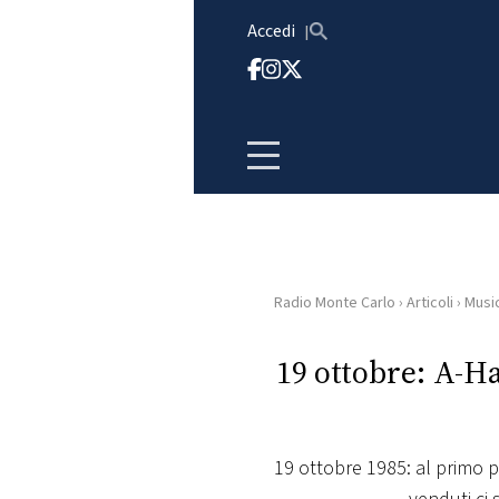
Vai al contenuto
Accedi
Radio Monte Carlo
›
Articoli
›
Musi
HOME
19 ottobre: A-Ha
RADIO
WEB
RADIO
19 ottobre 1985: al primo po