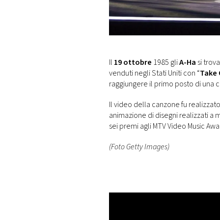
DI
MONACO
RMC
CONSIGLIA
Il
19 ottobre
1985 gli
A-Ha
si trova
venduti negli Stati Uniti con “
Take 
raggiungere il primo posto di una cl
Il video della canzone fu realizzat
animazione di disegni realizzati a ma
sei premi agli MTV Video Music Awa
(Foto Getty Images)