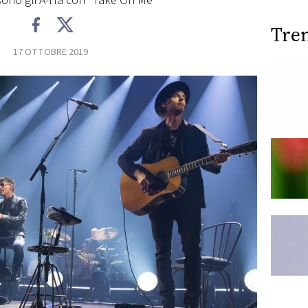
 sono gli A-Ha con "Take On Me"
Tre
17 OTTOBRE 2019