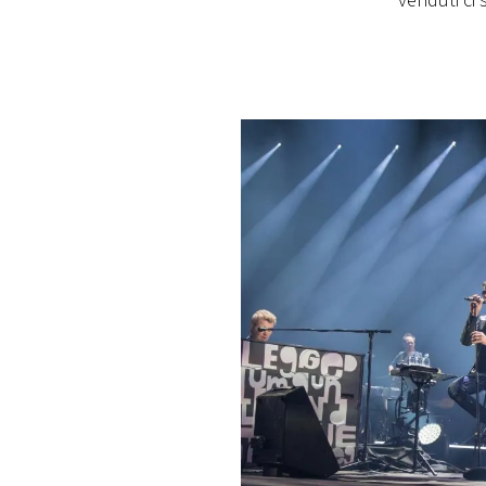
venduti ci
PLAYLIST
NEWS
FOTO
CONCORSI
EVENTI
VIDEO
TV
PRINCIPATO