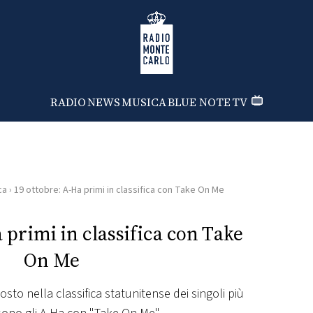
Radio Monte Carlo
RADIO
NEWS
MUSICA
BLUE NOTE
TV
ca
›
19 ottobre: A-Ha primi in classifica con Take On Me
 primi in classifica con Take
On Me
sto nella classifica statunitense dei singoli più