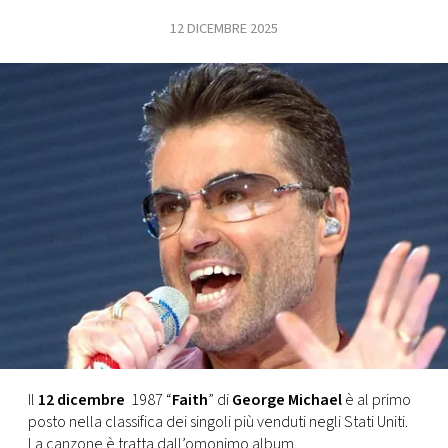
12 DICEMBRE 2025
FOTO
CONCORSI
EVENTI
VIDEO
TV
PRINCIPATO
DI
MONACO
Il
12 dicembre
1987 “
Faith
” di
George Michael
è al primo
posto nella classifica dei singoli più venduti negli Stati Uniti.
RMC
La canzone è tratta dall’omonimo album.