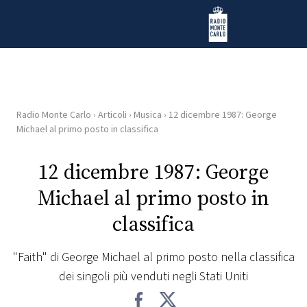
Vai al contenuto
Radio Monte Carlo
Radio Monte Carlo
›
Articoli
›
Musica
›
12 dicembre 1987: George
HOME
Michael al primo posto in classifica
RADIO
12 dicembre 1987: George
Michael al primo posto in
WEB
RADIO
classifica
PLAYLIST
"Faith" di George Michael al primo posto nella classifica
dei singoli più venduti negli Stati Uniti
NEWS