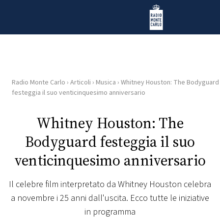
Vai al contenuto
Radio Monte Carlo
Radio Monte Carlo
›
Articoli
›
Musica
›
Whitney Houston: The Bodyguard
HOME
festeggia il suo venticinquesimo anniversario
RADIO
Whitney Houston: The
Bodyguard festeggia il suo
WEB
RADIO
venticinquesimo anniversario
PLAYLIST
Il celebre film interpretato da Whitney Houston celebra
a novembre i 25 anni dall'uscita. Ecco tutte le iniziative
NEWS
in programma