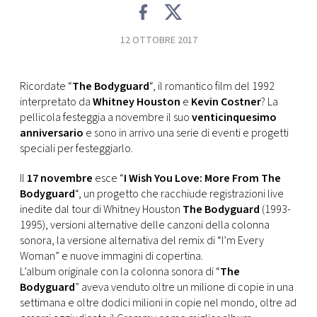
FOTO
12 OTTOBRE 2017
CONCORSI
Ricordate “
The Bodyguard
“, il romantico film del 1992
interpretato da
Whitney Houston
e
Kevin Costner
? La
EVENTI
pellicola festeggia a novembre il suo
venticinquesimo
anniversario
e sono in arrivo una serie di eventi e progetti
speciali per festeggiarlo.
VIDEO
Il
17 novembre
esce “
I Wish You Love: More From The
TV
Bodyguard
“, un progetto che racchiude registrazioni live
inedite dal tour di Whitney Houston
The Bodyguard
(1993-
1995), versioni alternative delle canzoni della colonna
PRINCIPATO
sonora, la versione alternativa del remix di “I’m Every
DI
Woman” e nuove immagini di copertina.
MONACO
L’album originale con la colonna sonora di “
The
Bodyguard
” aveva venduto oltre un milione di copie in una
settimana e oltre dodici milioni in copie nel mondo, oltre ad
RMC