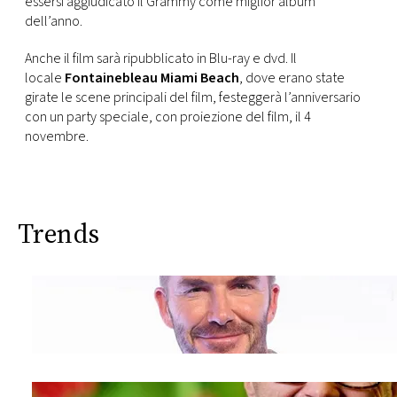
essersi aggiudicato il Grammy come miglior album
CONSIGLIA
dell’anno.
Anche il film sarà ripubblicato in Blu-ray e dvd. Il
locale
Fontainebleau Miami Beach
, dove erano state
girate le scene principali del film, festeggerà l’anniversario
con un party speciale, con proiezione del film, il 4
novembre.
Trends