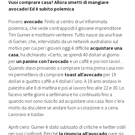
CONSIGLIA
Vuoi comprare casa? Allora smetti di mangiare
avocado! Ed è subito polemica
Povero
avocado
. Finito al centro di un’infiammata
polemica, che vede contrapposti il giovane imprenditore
Tim Gurner e moltissimi ventenni. Tutto nasce da una frase
di Garner, che, intervistato da un network australiano sul
motivo per cui per i giovani oggi è difficile
acquistare una
casa
, ha dichiarato: «Certo, se spendi 40 dollari al giorno
per
un panino con l’avocado
e un caffè e poi non lavori…
Quando stavo provando a comprare la mia prima casa non
mi permettevo di comprare
toast all’avocado
per 19
dollari e quattro caffè a 4 dollari l’uno. A 19 anni andavo in
palestra alle 6 di mattina e poi al lavoro fino alle 22 e 30. Lo
facevo sette giorni a settimana e ho continuato fino a
quando non sono riuscito ad acquistare una casa. Non c’era
molto da discutere se andare fuori a colazione o a cena.
Lavoravo e basta».
Apriti cielo: Gurner è stato subissato di critiche e twitter ostili
nei suoi confronti. Perché
la rinuncia all’avocado
pare sia