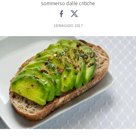
sommerso dalle critiche
FOTO
18 MAGGIO 2017
CONCORSI
EVENTI
VIDEO
TV
PRINCIPATO
DI
MONACO
RMC