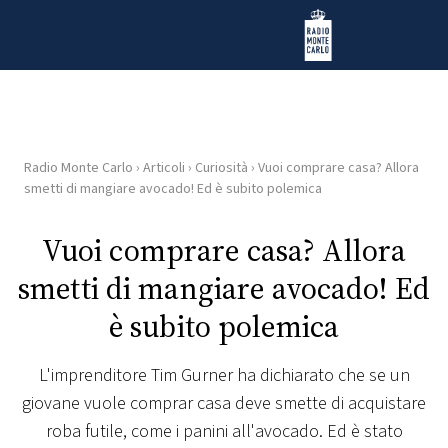
Vai al contenuto
Radio Monte Carlo
Radio Monte Carlo
›
Articoli
›
Curiosità
›
Vuoi comprare casa? Allora
HOME
smetti di mangiare avocado! Ed è subito polemica
RADIO
Vuoi comprare casa? Allora
smetti di mangiare avocado! Ed
WEB
RADIO
è subito polemica
PLAYLIST
L'imprenditore Tim Gurner ha dichiarato che se un
giovane vuole comprar casa deve smette di acquistare
NEWS
roba futile, come i panini all'avocado. Ed è stato