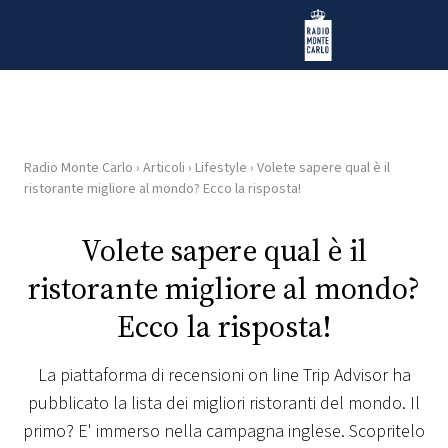
Vai al contenuto
Radio Monte Carlo
Radio Monte Carlo
›
Articoli
›
Lifestyle
›
Volete sapere qual è il
HOME
ristorante migliore al mondo? Ecco la risposta!
RADIO
Volete sapere qual è il
ristorante migliore al mondo?
WEB
RADIO
Ecco la risposta!
PLAYLIST
La piattaforma di recensioni on line Trip Advisor ha
pubblicato la lista dei migliori ristoranti del mondo. Il
NEWS
primo? E' immerso nella campagna inglese. Scopritelo