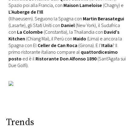
Spazio poi alla Francia, con
Maison Lameloise
(Chagny) e
L’Auberge de l’Ill
(Illhaeusern). Seguono la Spagna con
Martin Berasategui
(Lasarte), gli Stati Uniti con
Daniel
(New York), il Sudafrica
con
La Colombe
(Constantia), la Thailandia con
David’s
Kitchen
(Chiang Mai), il Perù con
Maido
(Lima) e ancora la
Spagna con El
Celler de Can Roca
(Girona). E l’
Italia
? Il
primo ristorante italiano compare al
quattordicesimo
posto
ed è il
Ristorante Don Alfonso 1890
(Sant’Agata sui
Due Golfi).
Trends