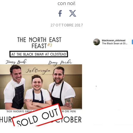
con noi!
FOTO
27 OTTOBRE 2017
CONCORSI
EVENTI
VIDEO
TV
PRINCIPATO
DI
MONACO
RMC