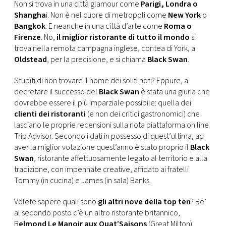
CONSIGLIA
Non si trova in una città glamour come
Parigi, Londra o
Shangha
i. Non è nel cuore di metropoli come
New York
o
Bangkok
. E neanche in una città d’arte come
Roma o
Firenze
. No,
il miglior ristorante di tutto il mondo
si
trova nella remota campagna inglese, contea di York, a
Oldstead
, per la precisione, e si chiama
Black Swan
.
Stupiti di non trovare il nome dei soliti noti? Eppure, a
decretare il successo del
Black Swan
è stata una giuria che
dovrebbe essere il più imparziale possibile: quella dei
clienti dei ristoranti
(e non dei critici gastronomici) che
lasciano le proprie recensioni sulla nota piattaforma on line
Trip Advisor. Secondo i dati in possesso di quest’ultima, ad
aver la miglior votazione quest’anno è stato proprio il
Black
Swan
, ristorante affettuosamente legato al territorio e alla
tradizione, con impennate creative, affidato ai fratelli
Tommy (in cucina) e James (in sala) Banks.
Volete sapere quali sono
gli altri nove della top ten
? Be’
al secondo posto c’è un altro ristorante britannico,
B
elmond Le Manoir aux Quat’Saisons
(Great Milton).