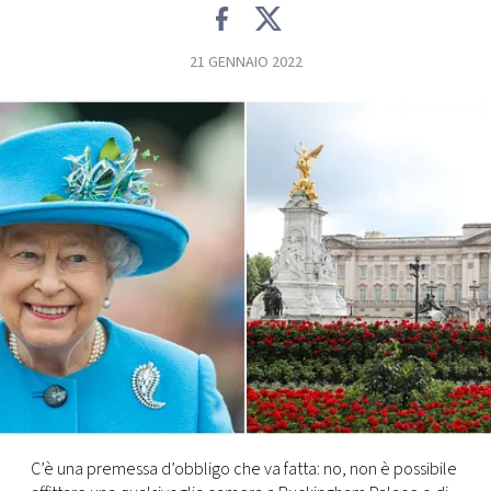
FOTO
21 GENNAIO 2022
CONCORSI
EVENTI
VIDEO
TV
PRINCIPATO
DI
MONACO
C’è una premessa d’obbligo che va fatta: no, non è possibile
RMC