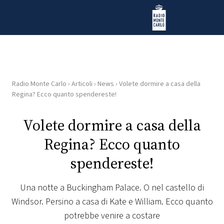
Vai al contenuto
Radio Monte Carlo
Radio Monte Carlo
›
Articoli
›
News
›
Volete dormire a casa della
HOME
Regina? Ecco quanto spendereste!
RADIO
Volete dormire a casa della
Regina? Ecco quanto
WEB
RADIO
spendereste!
PLAYLIST
Una notte a Buckingham Palace. O nel castello di
Windsor. Persino a casa di Kate e William. Ecco quanto
NEWS
potrebbe venire a costare