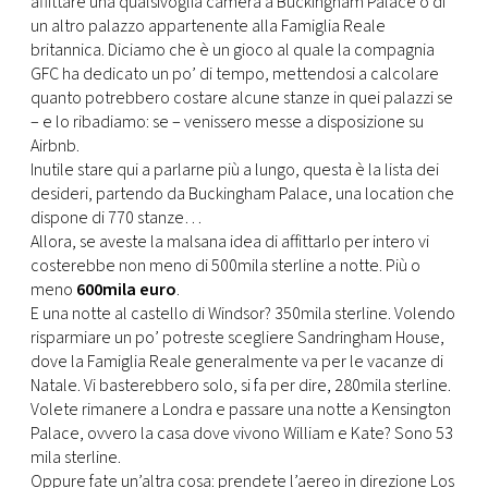
affittare una qualsivoglia camera a Buckingham Palace o di
CONSIGLIA
un altro palazzo appartenente alla Famiglia Reale
britannica. Diciamo che è un gioco al quale la compagnia
GFC ha dedicato un po’ di tempo, mettendosi a calcolare
quanto potrebbero costare alcune stanze in quei palazzi se
– e lo ribadiamo: se – venissero messe a disposizione su
Airbnb.
Inutile stare qui a parlarne più a lungo, questa è la lista dei
desideri, partendo da Buckingham Palace, una location che
dispone di 770 stanze…
Allora, se aveste la malsana idea di affittarlo per intero vi
costerebbe non meno di 500mila sterline a notte. Più o
meno
600mila euro
.
E una notte al castello di Windsor? 350mila sterline. Volendo
risparmiare un po’ potreste scegliere Sandringham House,
dove la Famiglia Reale generalmente va per le vacanze di
Natale. Vi basterebbero solo, si fa per dire, 280mila sterline.
Volete rimanere a Londra e passare una notte a Kensington
Palace, ovvero la casa dove vivono William e Kate? Sono 53
mila sterline.
Oppure fate un’altra cosa: prendete l’aereo in direzione Los