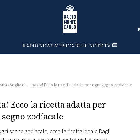
Radio Monte Carlo
RADIO
NEWS
MUSICA
BLUE NOTE
TV
sità
›
Voglia di…. pasta! Ecco la ricetta adatta per ogni segno zodiacale
a! Ecco la ricetta adatta per
 segno zodiacale
gni segno zodiacale, ecco la ricetta ideale Dagli