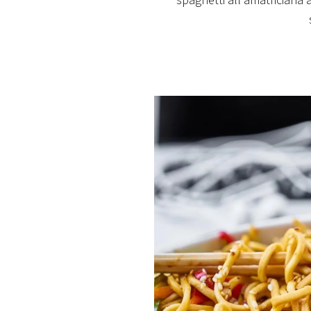
spaghetti all'amatriciana ai
PLAYLIST
NEWS
FOTO
CONCORSI
EVENTI
VIDEO
TV
PRINCIPATO