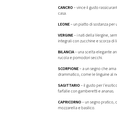
CANCRO
– vince il gusto rassicuran
casa.
LEONE
– un piatto di sostanza per 
VERGINE
– i nati della Vergine, se
integrali con zucchine e scorza di
BILANCIA
– una scelta elegante anc
rucola e pomodori secchi.
SCORPIONE
– a un segno che ama sc
drammatico, come le linguine al ne
SAGITTARIO
– il gusto per l’esoti
farfalle con gamberetti e ananas.
CAPRICORNO
– un segno pratico, 
mozzarella e basilico.