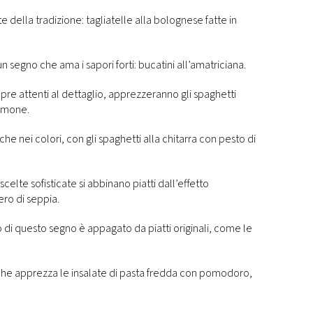
te della tradizione: tagliatelle alla bolognese fatte in
un segno che ama i sapori forti: bucatini all’amatriciana.
mpre attenti al dettaglio, apprezzeranno gli spaghetti
 limone.
he nei colori, con gli spaghetti alla chitarra con pesto di
elte sofisticate si abbinano piatti dall’effetto
ro di seppia.
co di questo segno è appagato da piatti originali, come le
che apprezza le insalate di pasta fredda con pomodoro,