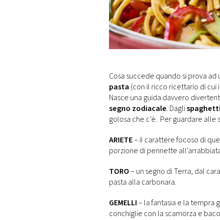
DI
MONACO
RMC
CONSIGLIA
Cosa succede quando si prova ad 
pasta
(con il ricco ricettario di cui
Nasce una guida davvero divertent
segno zodiacale
. Dagli
spaghetti
golosa che c’è. Per guardare alle 
ARIETE
– il carattere focoso di q
porzione di pennette all’arrabbiat
TORO
– un segno di Terra, dal cara
pasta alla carbonara.
GEMELLI
– la fantasia e la tempra 
conchiglie con la scamorza e bac