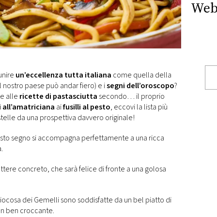
Web
unire
un’eccellenza tutta italiana
come quella della
 il nostro paese può andar fiero) e i
segni dell’oroscopo
?
e alle
ricette di pastasciutta
secondo… il proprio
 all’amatriciana
ai
fusilli al pesto
, eccovi la lista più
stelle da una prospettiva davvero originale!
uesto segno si accompagna perfettamente a una ricca
a.
ttere concreto, che sarà felice di fronte a una golosa
giocosa dei Gemelli sono soddisfatte da un bel piatto di
on ben croccante.