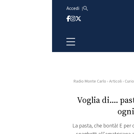
Vai al contenuto
Accedi
Radio Monte Carlo
›
Articoli
›
Curio
HOME
Voglia di…. past
RADIO
ogni
WEB
RADIO
La pasta, che bontà! E per o