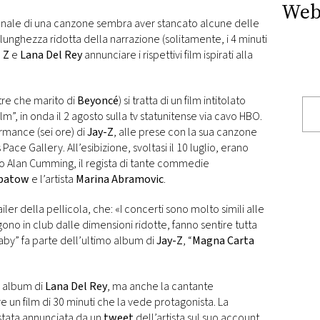
Web
ionale di una canzone sembra aver stancato alcune delle
a lunghezza ridotta della narrazione (solitamente, i 4 minuti
 Z
e
Lana Del Rey
annunciare i rispettivi film ispirati alla
tre che marito di
Beyoncé
) si tratta di un film intitolato
m”, in onda il 2 agosto sulla tv statunitense via cavo HBO.
rmance (sei ore) di
Jay-Z
, alle prese con la sua canzone
s Pace Gallery. All’esibizione, svoltasi il 10 luglio, erano
ico Alan Cumming, il regista di tante commedie
Apatow
e l’artista
Marina Abramovic
.
ailer della pellicola, che: «I concerti sono molto simili alle
gono in club dalle dimensioni ridotte, fanno sentire tutta
aby” fa parte dell’ultimo album di
Jay-Z
, “
Magna Carta
o album di
Lana Del Rey
, ma anche la cantante
e un film di 30 minuti che la vede protagonista. La
 stata annunciata da un
tweet
dell’artista sul suo account