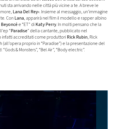
nuti sta arrivando nelle città più vicine a te. A breve le
 amore,
Lana Del Rey
». Insieme al messaggio, un’immagine
nte. Con
Lana
, apparirà nel film il modello e rapper albino
i
Beyoncé
e “ET” di
Katy Perry
. In molti pensano che la
l’ep “
Paradise
” della cantante, pubblicato nel
infatti accreditati come produttori
Rick Rubin
, Rick
all’opera proprio in “Paradise”) e la presentazione del
d: “Gods & Monsters”, “Bel Air”, “Body electric”.