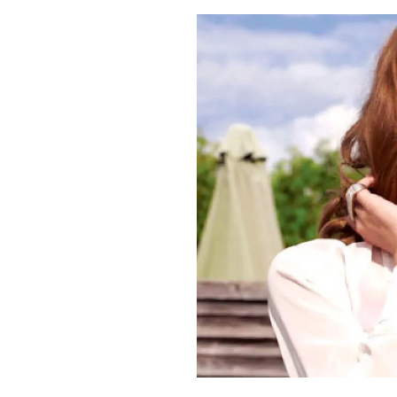
PLAYLIST
NEWS
FOTO
CONCORSI
EVENTI
VIDEO
TV
PRINCIPATO