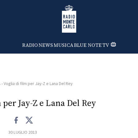
Radio Monte Carlo
RADIO
NEWS
MUSICA
BLUE NOTE
TV
s
›
Voglia di film per Jay-Z e Lana Del Rey
m per Jay-Z e Lana Del Rey
30 LUGLIO 2013