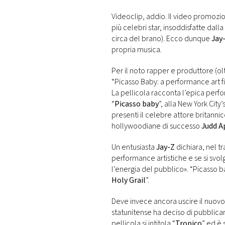
DI
MONACO
Videoclip, addio. Il video promoz
più celebri star, insoddisfatte dall
circa del brano). Ecco dunque
Jay-
RMC
propria musica.
CONSIGLIA
Per il noto rapper e produttore (ol
“Picasso Baby: a performance art fil
La pellicola racconta l’epica perfo
“
Picasso baby
”, alla New York City’
presenti il celebre attore britann
hollywoodiane di successo
Judd 
Un entusiasta
Jay-Z
dichiara, nel tr
performance artistiche e se si svol
l’energia del pubblico». “Picasso b
Holy Grail
”.
Deve invece ancora uscire il nuov
statunitense ha deciso di pubblicar
pellicola si intitola “
Tropico
” ed è