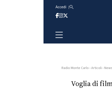
Vai al contenuto
Accedi
Radio Monte Carlo
›
Articoli
›
New
HOME
Voglia di fil
RADIO
WEB
RADIO