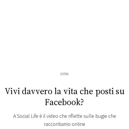
FOTO
CONCORSI
EVENTI
VIDEO
EXTRA
TV
Vivi davvero la vita che posti su
PRINCIPATO
Facebook?
DI
MONACO
A Social Life è il video che riflette sulle bugie che
raccontiamo online
RMC