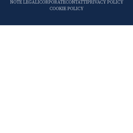
NOTE LEGALI
CORPORATE
CONTATTI
PRIVACY POLICY
COOKIE POLICY