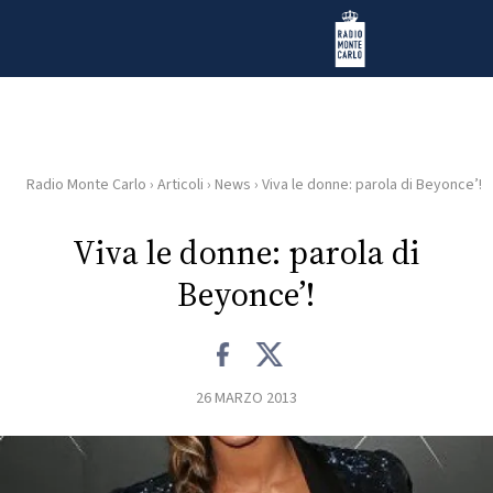
Vai al contenuto
Radio Monte Carlo
Radio Monte Carlo
›
Articoli
›
News
›
Viva le donne: parola di Beyonce’!
HOME
Viva le donne: parola di
RADIO
Beyonce’!
WEB
RADIO
26 MARZO 2013
PLAYLIST
NEWS