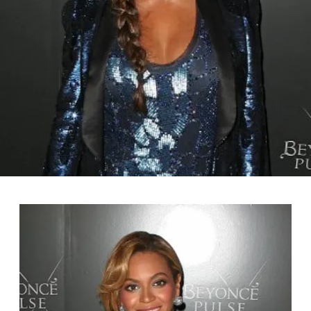
FOTO
CONCORSI
EVENTI
VIDEO
TV
PRINCIPATO
DI
MONACO
RMC