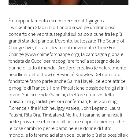
È un appuntamento da non perdere: il 1 giugno al
Twickenham Stadium di Londra si svolge un grandioso
concerto che vedrà susseguirsi sul palco alcune tra le più
grandi star del pianeta. L’evento, battezzato The Sound of
Change Live, è stato ideato dal movimento Chime For
Change (www.chimeforchange.org), la campagna globale
fondata da Gucci per raccogliere fondi a sostegno delle
donne di tutto il mondo. Direttore creativo (e naturalmente
headliner dello show) è Beyoncé Knowles. Del comitato
fondatore fanno parte anche Salma Hayek, celebre attrice
e moglie di François-Henri Pinault (che possiede tra gli altri il
brand Gucci) e Frida Giannini, direttore creativo della
maison. Tra gli artisti per ora confermati, Ellie Goulding,
Florence + the Machine, Iggy Azalea, John Legend, Laura
Pausini, Rita Ora, Timbaland. Molti altri saranno annunciati
nelle prossime settimane. «Il nostro scopo è chiedere che
le cose cambino per le bambine e le donne di tutto il
mondo, e lo faremo ad alta voce, quanto più alta possibile»: