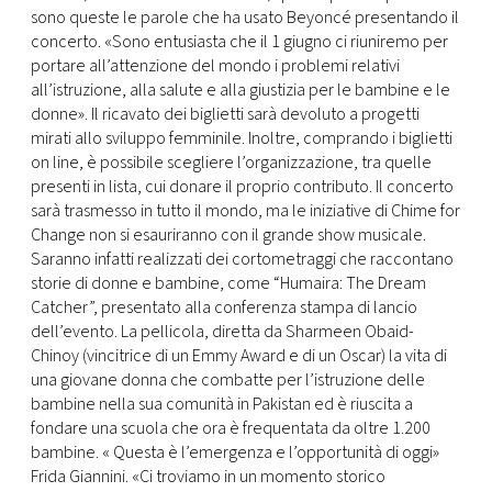
sono queste le parole che ha usato Beyoncé presentando il
concerto. «Sono entusiasta che il 1 giugno ci riuniremo per
portare all’attenzione del mondo i problemi relativi
all’istruzione, alla salute e alla giustizia per le bambine e le
donne». Il ricavato dei biglietti sarà devoluto a progetti
mirati allo sviluppo femminile. Inoltre, comprando i biglietti
on line, è possibile scegliere l’organizzazione, tra quelle
presenti in lista, cui donare il proprio contributo. Il concerto
sarà trasmesso in tutto il mondo, ma le iniziative di Chime for
Change non si esauriranno con il grande show musicale.
Saranno infatti realizzati dei cortometraggi che raccontano
storie di donne e bambine, come “Humaira: The Dream
Catcher”, presentato alla conferenza stampa di lancio
dell’evento. La pellicola, diretta da Sharmeen Obaid-
Chinoy (vincitrice di un Emmy Award e di un Oscar) la vita di
una giovane donna che combatte per l’istruzione delle
bambine nella sua comunità in Pakistan ed è riuscita a
fondare una scuola che ora è frequentata da oltre 1.200
bambine. « Questa è l’emergenza e l’opportunità di oggi»
Frida Giannini. «Ci troviamo in un momento storico