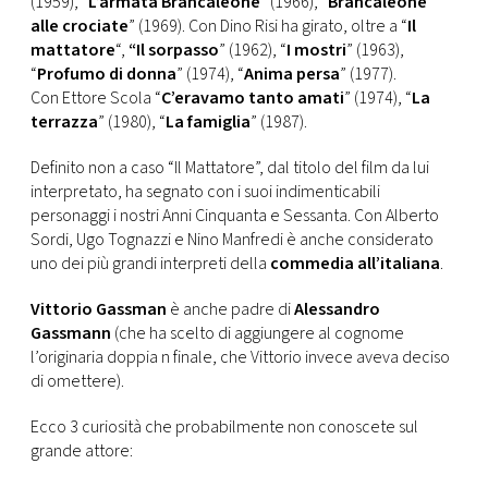
(1959), “
L’armata Brancaleone
” (1966), “
Brancaleone
CONSIGLIA
alle crociate
” (1969). Con Dino Risi ha girato, oltre a “
Il
mattatore
“,
“Il sorpasso
” (1962), “
I mostri
” (1963),
“
Profumo di donna
” (1974), “
Anima persa
” (1977).
Con Ettore Scola “
C’eravamo tanto amati
” (1974), “
La
terrazza
” (1980), “
La famiglia
” (1987).
Definito non a caso “Il Mattatore”, dal titolo del film da lui
interpretato, ha segnato con i suoi indimenticabili
personaggi i nostri Anni Cinquanta e Sessanta. Con Alberto
Sordi, Ugo Tognazzi e Nino Manfredi è anche considerato
uno dei più grandi interpreti della
commedia all’italiana
.
Vittorio Gassman
è anche padre di
Alessandro
Gassmann
(che ha scelto di aggiungere al cognome
l’originaria doppia n finale, che Vittorio invece aveva deciso
di omettere).
Ecco 3 curiosità che probabilmente non conoscete sul
grande attore: