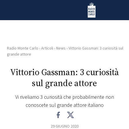
Vai al contenuto
Radio Monte Carlo
Radio Monte Carlo
›
Articoli
›
News
›
Vittorio Gassman: 3 curiosità sul
HOME
grande attore
RADIO
Vittorio Gassman: 3 curiosità
sul grande attore
WEB
RADIO
Vi riveliamo 3 curiosità che probabilmente non
conoscete sul grande attore italiano
PLAYLIST
NEWS
29 GIUGNO 2020