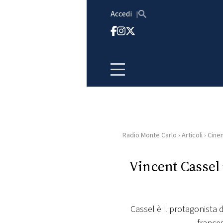
Vai al contenuto
Accedi
Radio Monte Carlo
›
Articoli
›
Cine
HOME
Vincent Cassel 
RADIO
WEB
RADIO
Cassel è il protagonista di