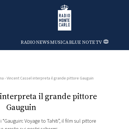
Radio Monte Carlo
RADIO
NEWS
MUSICA
BLUE NOTE
TV
ma
›
Vincent Cassel interpreta il grande pittore Gauguin
interpreta il grande pittore
Gauguin
 “Gauguin: Voyage to Tahiti”, il film sul pittore