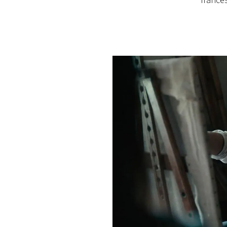
france
PLAYLIST
NEWS
FOTO
CONCORSI
EVENTI
VIDEO
TV
PRINCIPATO