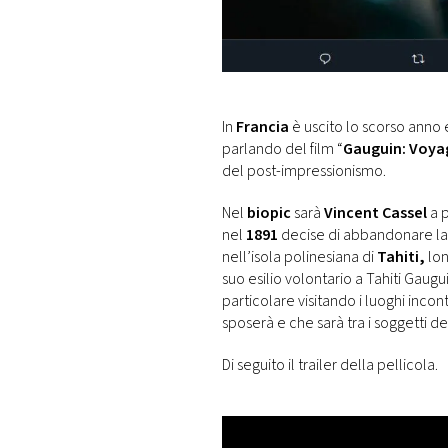
DI
MONACO
RMC
CONSIGLIA
In
Francia
è uscito lo scorso anno e
parlando del film “
Gauguin: Voyag
del post-impressionismo.
Nel
biopic
sarà
Vincent Cassel
a p
nel
1891
decise di abbandonare la v
nell’isola polinesiana di
Tahiti,
lon
suo esilio volontario a Tahiti Gaugu
particolare visitando i luoghi incon
sposerà e che sarà tra i soggetti de
Di seguito il trailer della pellicola.