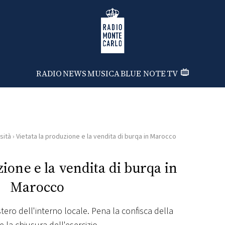
Radio Monte Carlo
RADIO
NEWS
MUSICA
BLUE NOTE
TV
sità
›
Vietata la produzione e la vendita di burqa in Marocco
zione e la vendita di burqa in
Marocco
stero dell'interno locale. Pena la confisca della