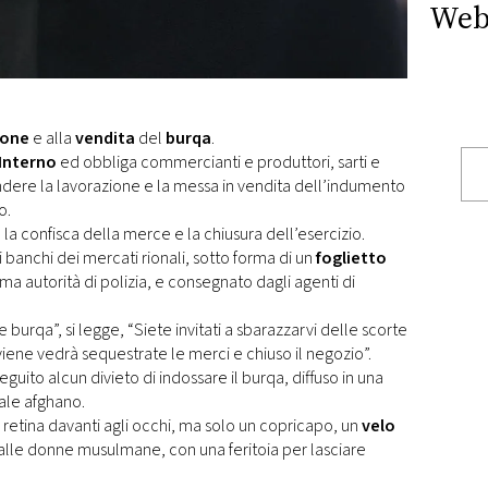
Web
ione
e alla
vendita
del
burqa
.
’Interno
ed obbliga commercianti e produttori, sarti e
dere la lavorazione e la messa in vendita dell’indumento
o.
ia la confisca della merce e la chiusura dell’esercizio.
i banchi dei mercati rionali, sotto forma di un
foglietto
ma autorità di polizia, e consegnato dagli agenti di
 burqa”, si legge, “Siete invitati a sbarazzarvi delle scorte
iene vedrà sequestrate le merci e chiuso il negozio”.
guito alcun divieto di indossare il burqa, diffuso in una
inale afghano.
a retina davanti agli occhi, ma solo un copricapo, un
velo
alle donne musulmane, con una feritoia per lasciare