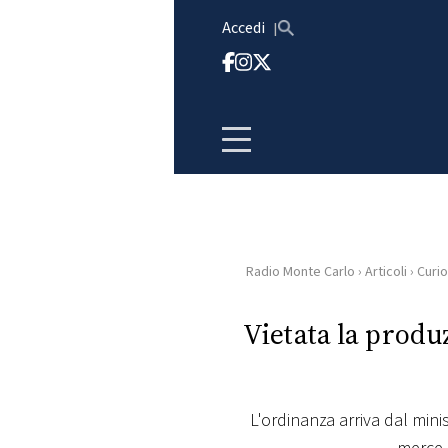
Vai al contenuto
Accedi
Radio Monte Carlo
›
Articoli
›
Curio
HOME
Vietata la produ
RADIO
WEB
RADIO
L'ordinanza arriva dal mini