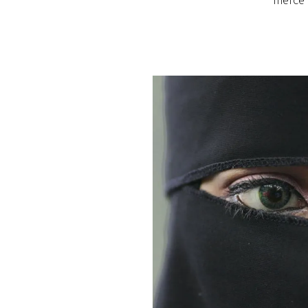
merce e
PLAYLIST
NEWS
FOTO
CONCORSI
EVENTI
VIDEO
TV
PRINCIPATO