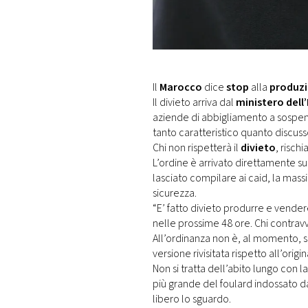
DI
MONACO
RMC
CONSIGLIA
Il
Marocco
dice
stop
alla
produz
Il divieto arriva dal
ministero dell
aziende di abbigliamento a sospen
tanto caratteristico quanto discuss
Chi non rispetterà il
divieto
, risch
L’ordine è arrivato direttamente su
lasciato compilare ai caid, la massi
sicurezza.
“E’ fatto divieto produrre e vendere
nelle prossime 48 ore. Chi contravv
All’ordinanza non è, al momento, se
versione rivisitata rispetto all’orig
Non si tratta dell’abito lungo con l
più grande del foulard indossato d
libero lo sguardo.