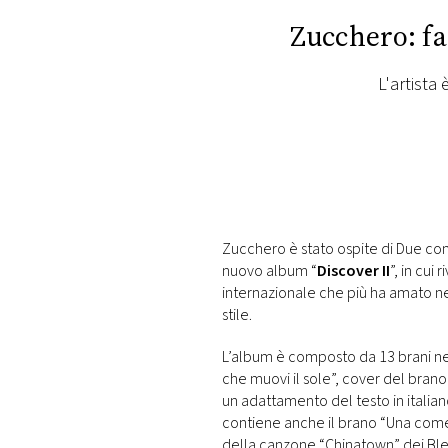
PLAYLIST
Zucchero: fa
NEWS
L'artista
FOTO
CONCORSI
Zucchero è stato ospite di Due come
EVENTI
nuovo album “
Discover II
”, in cui
internazionale che più ha amato nel
stile.
VIDEO
L’album è composto da 13 brani nel
TV
che muovi il sole”, cover del brano
un adattamento del testo in italiano
contiene anche il brano “Una come t
PRINCIPATO
della canzone “Chinatown” dei Blea