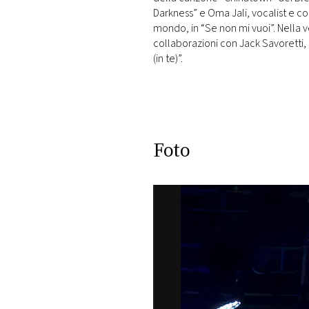
DI
Darkness” e Oma Jali, vocalist e co
MONACO
mondo, in “Se non mi vuoi”. Nella v
collaborazioni con Jack Savoretti, 
(in te)”.
RMC
CONSIGLIA
Foto