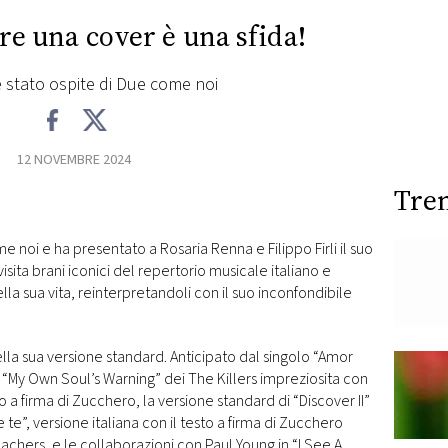
re una cover è una sfida!
 è stato ospite di Due come noi
12 NOVEMBRE 2024
Tre
 noi e ha presentato a Rosaria Renna e Filippo Firli il suo
 rivisita brani iconici del repertorio musicale italiano e
la sua vita, reinterpretandoli con il suo inconfondibile
la sua versione standard. Anticipato dal singolo “Amor
 “My Own Soul’s Warning” dei The Killers impreziosita con
 a firma di Zucchero, la versione standard di “Discover II”
e”, versione italiana con il testo a firma di Zucchero
chers, e le collaborazioni con Paul Young in “I See A