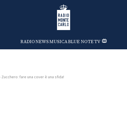
Radio Monte Carlo
RADIO
NEWS
MUSICA
BLUE NOTE
TV
›
Zucchero: fare una cover è una sfida!