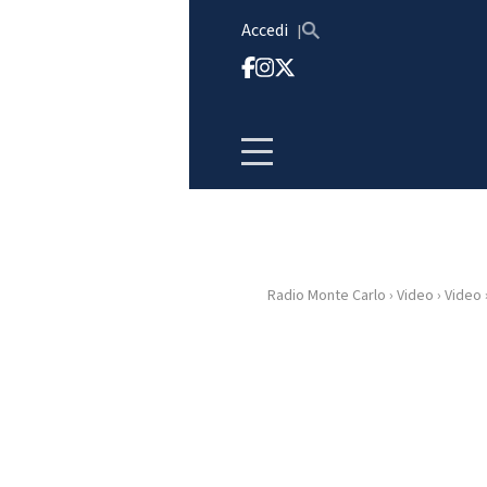
Vai al contenuto
Accedi
Radio Monte Carlo
›
Video
›
Video
HOME
RADIO
WEB
RADIO