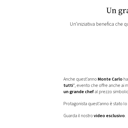
PLAYLIST
Un gra
NEWS
Un'iniziativa benefica che 
FOTO
CONCORSI
EVENTI
Anche quest’anno
Monte Carlo
ha
tutti
“, evento che offre anche ai m
VIDEO
un grande chef
al prezzo simbolic
Protagonista quest’anno è stato lo
TV
Guarda il nostro
video esclusivo
.
PRINCIPATO