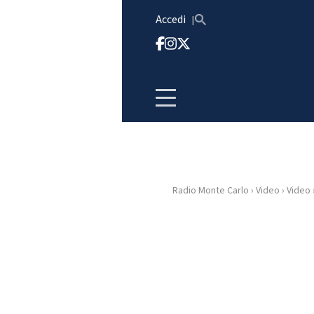
Vai al contenuto
Accedi
Radio Monte Carlo
›
Video
›
Video
HOME
RADIO
WEB
RADIO