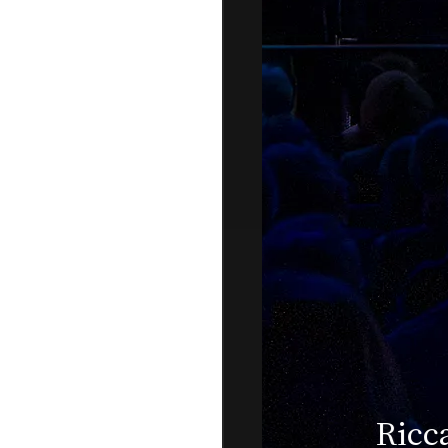
Jazz O
Muti live a