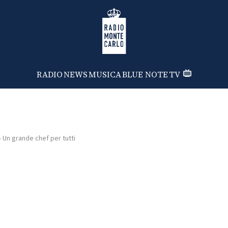
Radio Monte Carlo
RADIO
NEWS
MUSICA
BLUE NOTE
TV
›
Un grande chef per tutti