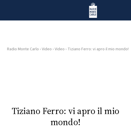
Vai al contenuto
Radio Monte Carlo
Radio Monte Carlo
›
Video
›
Video
›
Tiziano Ferro: vi apro il mio mondo!
HOME
RADIO
WEB
RADIO
PLAYLIST
Tiziano Ferro: vi apro il mio
mondo!
NEWS