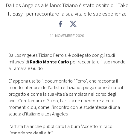
Da Los Angeles a Milano: Tiziano è stato ospite di "Take
FOTO
It Easy" per raccontare la sua vita e le sue esperienze
CONCORSI
11 NOVEMBRE 2020
EVENTI
Da Los Angeles Tiziano Ferro si è collegato con gli studi
milanesi di
Radio Monte Carlo
per raccontare il suo mondo
VIDEO
a Tamara e Guido.
E’ appena uscito il documentario “Ferro”, che racconta il
TV
mondo interiore dell’artista e Tiziano spiega come è nato il
progetto e come la sua vita sia cambiata nel corso degli
PRINCIPATO
anni. Con Tamara e Guido, l’artista ne ripercorre alcuni
DI
momenti clou, come l’incontro con le studentesse di una
MONACO
scuola d’italiano a Los Angeles.
L’artista ha anche pubblicato l’album “Accetto miracoli:
RMC
l’esperienza degli altri”.