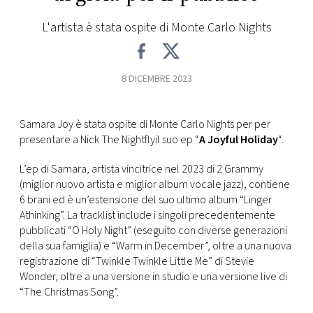
FOTO
L'artista è stata ospite di Monte Carlo Nights
CONCORSI
8 DICEMBRE 2023
EVENTI
Samara Joy è stata ospite di Monte Carlo Nights per per
presentare a Nick The Nightflyil suo ep “
A Joyful Holiday
“.
VIDEO
L’ep di Samara, artista vincitrice nel 2023 di 2 Grammy
(miglior nuovo artista e miglior album vocale jazz), contiene
TV
6 brani ed è un’estensione del suo ultimo album “Linger
Athinking”. La tracklist include i singoli precedentemente
pubblicati “O Holy Night” (eseguito con diverse generazioni
PRINCIPATO
della sua famiglia) e “Warm in December”, oltre a una nuova
DI
MONACO
registrazione di “Twinkle Twinkle Little Me” di Stevie
Wonder, oltre a una versione in studio e una versione live di
“The Christmas Song”.
RMC