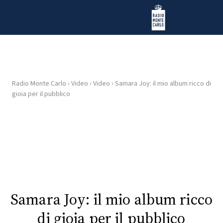
Vai al contenuto
Radio Monte Carlo
Radio Monte Carlo
›
Video
›
Video
›
Samara Joy: il mio album ricco di
HOME
gioia per il pubblico
RADIO
WEB
RADIO
PLAYLIST
Samara Joy: il mio album ricco
NEWS
di gioia per il pubblico