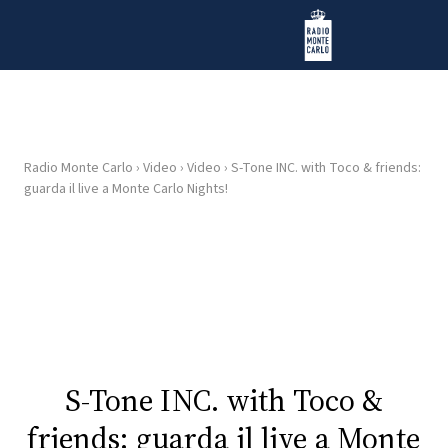
Vai al contenuto
Radio Monte Carlo
Radio Monte Carlo
›
Video
›
Video
›
S-Tone INC. with Toco & friends:
HOME
guarda il live a Monte Carlo Nights!
RADIO
WEB
RADIO
PLAYLIST
S-Tone INC. with Toco &
NEWS
friends: guarda il live a Monte