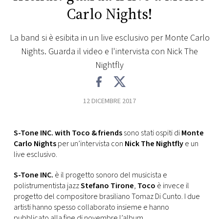
Carlo Nights!
FOTO
La band si è esibita in un live esclusivo per Monte Carlo
CONCORSI
Nights. Guarda il video e l'intervista con Nick The
Nightfly
EVENTI
12 DICEMBRE 2017
VIDEO
S-Tone INC. with Toco & friends
sono stati ospiti di
Monte
TV
Carlo Nights
per un’intervista con
Nick The Nightfly
e un
live esclusivo.
PRINCIPATO
DI
S-Tone INC.
è il progetto sonoro del musicista e
MONACO
polistrumentista jazz
Stefano Tirone
,
Toco
è invece il
progetto del compositore brasiliano Tomaz Di Cunto. I due
artisti hanno spesso collaborato insieme e hanno
RMC
pubblicato alla fine di novembre l’album