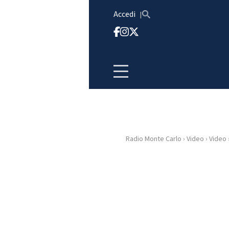
Vai al contenuto
Accedi
Radio Monte Carlo
›
Video
›
Video
HOME
RADIO
WEB
RADIO