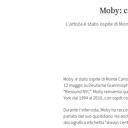
PLAYLIST
Moby: c
NEWS
L'artista è stato ospite di M
FOTO
CONCORSI
EVENTI
Moby è stato ospite di Monte Carlo
12 maggio su Deutsche Grammophon. 
VIDEO
“Resound NYC” Moby reinventa quindi
York dal 1994 al 2010, con ospiti 
TV
Durante l’intervista, Moby ha racc
parlato del suo quotidiano. Ha anc
discografica etichetta “always cent
PRINCIPATO