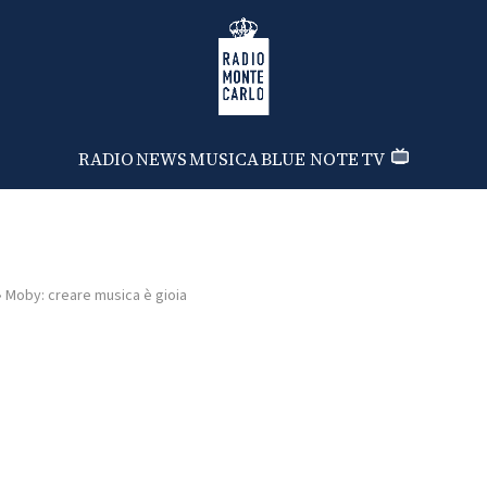
Radio Monte Carlo
RADIO
NEWS
MUSICA
BLUE NOTE
TV
›
Moby: creare musica è gioia