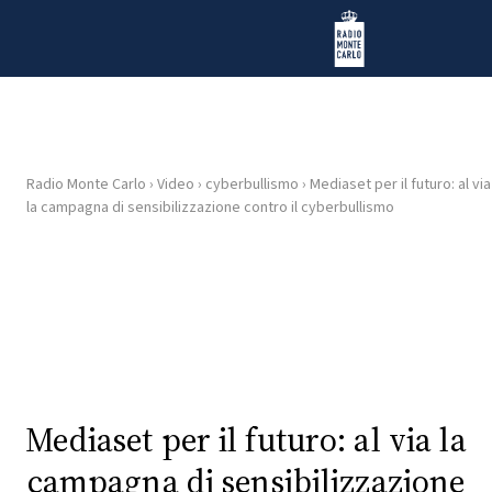
Vai al contenuto
Radio Monte Carlo
Radio Monte Carlo
›
Video
›
cyberbullismo
›
Mediaset per il futuro: al via
HOME
la campagna di sensibilizzazione contro il cyberbullismo
RADIO
WEB
RADIO
PLAYLIST
Mediaset per il futuro: al via la
NEWS
campagna di sensibilizzazione