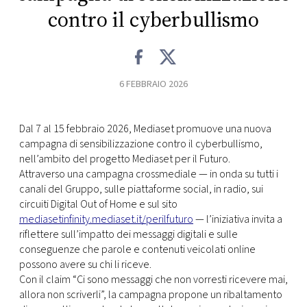
contro il cyberbullismo
FOTO
CONCORSI
6 FEBBRAIO 2026
EVENTI
Dal 7 al 15 febbraio 2026, Mediaset promuove una nuova
campagna di sensibilizzazione contro il cyberbullismo,
VIDEO
nell’ambito del progetto Mediaset per il Futuro.
Attraverso una campagna crossmediale — in onda su tutti i
TV
canali del Gruppo, sulle piattaforme social, in radio, sui
circuiti Digital Out of Home e sul sito
mediasetinfinity.mediaset.it/perilfuturo
— l’iniziativa invita a
PRINCIPATO
riflettere sull’impatto dei messaggi digitali e sulle
DI
conseguenze che parole e contenuti veicolati online
MONACO
possono avere su chi li riceve.
Con il claim “Ci sono messaggi che non vorresti ricevere mai,
allora non scriverli”, la campagna propone un ribaltamento
RMC