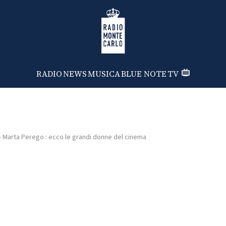
Radio Monte Carlo
RADIO
NEWS
MUSICA
BLUE NOTE
TV
›
Marta Perego : ecco le grandi donne del cinema