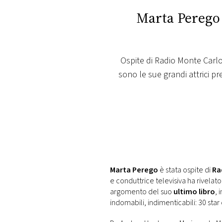
PLAYLIST
Marta Perego 
NEWS
Ospite di Radio Monte Carlo
FOTO
sono le sue grandi attrici pr
CONCORSI
EVENTI
VIDEO
Marta Perego
è stata ospite di
Ra
e conduttrice televisiva ha rivelat
TV
argomento del suo
ultimo libro
, 
indomabili, indimenticabili: 30 star
PRINCIPATO