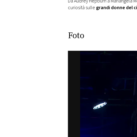
Da Audrey Hepburn a Mariangela Mel
DI
curiosità sulle
grandi donne del 
MONACO
RMC
Foto
CONSIGLIA