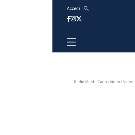
Vai al contenuto
Accedi
Radio Monte Carlo
›
Video
›
Video
HOME
RADIO
WEB
RADIO