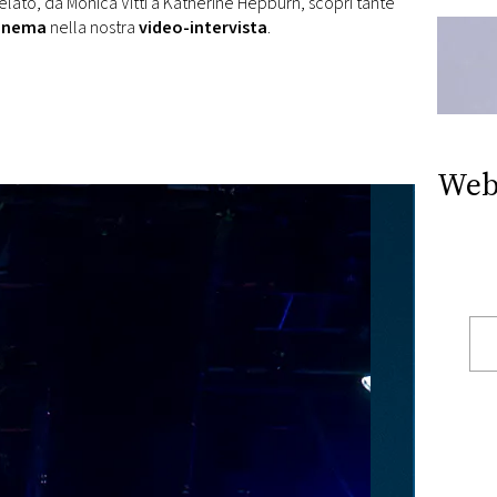
ato, da Monica Vitti a Katherine Hepburn, scopri tante
cinema
nella nostra
video-intervista
.
Web