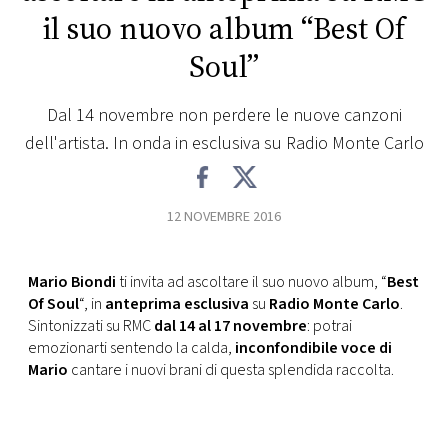
il suo nuovo album “Best Of
FOTO
Soul”
CONCORSI
Dal 14 novembre non perdere le nuove canzoni
dell'artista. In onda in esclusiva su Radio Monte Carlo
EVENTI
VIDEO
12 NOVEMBRE 2016
TV
Mario Biondi
ti invita ad ascoltare il suo nuovo album, “
Best
Of Soul
“, in
anteprima esclusiva
su
Radio Monte Carlo
.
Sintonizzati su RMC
dal 14 al 17 novembre
: potrai
PRINCIPATO
emozionarti sentendo la calda,
inconfondibile voce di
DI
Mario
cantare i nuovi brani di questa splendida raccolta.
MONACO
RMC