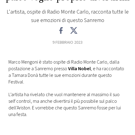
L'artista, ospite di Radio Monte Carlo, racconta tutte le
FOTO
sue emozioni di questo Sanremo
CONCORSI
9 FEBBRAIO 2023
EVENTI
Marco Mengoni è stato ospite di Radio Monte Carlo, dalla
VIDEO
postazione a Sanremo presso
Villa Nobel
, e ha raccontato
a Tamara Donà tutte le sue emozioni durante questo
Festival.
TV
L’artista ha rivelato che vuol mantenere al massimo il suo
PRINCIPATO
self control, ma anche divertirsi il più possibile sul palco
DI
dell’Ariston. E vorrebbe che questo Sanremo fosse per lui
MONACO
una festa.
RMC