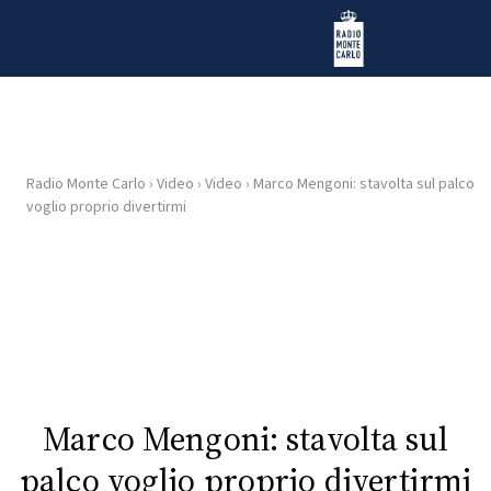
Vai al contenuto
Radio Monte Carlo
Radio Monte Carlo
›
Video
›
Video
›
Marco Mengoni: stavolta sul palco
HOME
voglio proprio divertirmi
RADIO
WEB
RADIO
PLAYLIST
Marco Mengoni: stavolta sul
NEWS
palco voglio proprio divertirmi