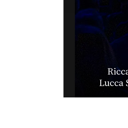
Jazz O
Muti live a
le fo
er Festival:
pr
più belle