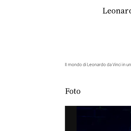
PLAYLIST
Leonard
NEWS
FOTO
CONCORSI
Il mondo di Leonardo da Vinci in una
EVENTI
Foto
VIDEO
TV
PRINCIPATO