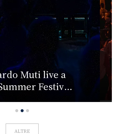
pen Modena 2026:
W
to più belle della
Su
ima edizione
ALTRE