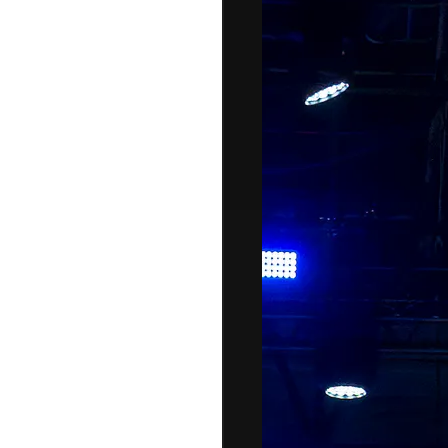
DI
MONACO
RMC
CONSIGLIA