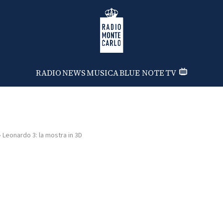
Radio Monte Carlo
RADIO
NEWS
MUSICA
BLUE NOTE
TV
›
Leonardo 3: la mostra in 3D