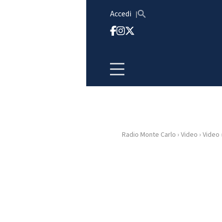
Vai al contenuto
Accedi
Radio Monte Carlo
›
Video
›
Video
HOME
RADIO
WEB
RADIO