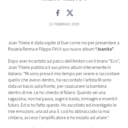
FOTO
21 FEBBRAIO 2025
CONCORSI
Joan Thiele è stata ospite di Due come noi per presentare a
EVENTI
Rosaria Renna e Filippo Firli il suo nuovo album
“Joanita”.
Dopo aver incantato sul palco dell’Ariston con il brano “Eco”,
VIDEO
Joan Thiele pubblica il suo primo album interamente in
italiano: “Mi sono presa il mio tempo per vivere e raccontare
TV
quello che avevo dentro, ha raccontato l’artista Mi sono
data un bacio sulla fronte, per rassicurare la bambina
dentro di me. Le ho chiesto di fidarsi. Quando sei una
PRINCIPATO
ragazzina, non hai paura, sogni e basta, immagini e inventi il
DI
futuro. Ed io ho fatto questo. Ho ascoltato ed investigato le
MONACO
mie emozioni, una ad una. E così ho abbracciato la mia
chitarra, acceso l’amplificatore e ho iniziato ad urlare
“.
RMC