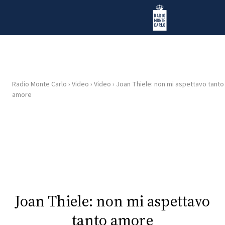
Vai al contenuto
Radio Monte Carlo
Radio Monte Carlo
›
Video
›
Video
›
Joan Thiele: non mi aspettavo tanto
HOME
amore
RADIO
WEB
RADIO
PLAYLIST
Joan Thiele: non mi aspettavo
NEWS
tanto amore