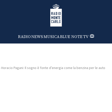
Radio Monte Carlo
RADIO
NEWS
MUSICA
BLUE NOTE
TV
›
Horacio Pagani: Il sogno è fonte d’energia come la benzina per le auto