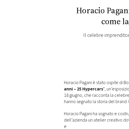
PLAYLIST
Horacio Pagani
come la
NEWS
Il celebre imprendito
FOTO
CONCORSI
EVENTI
Horacio Pagani è stato ospite di B
anni – 25 Hypercars
“, un’esposiz
VIDEO
18 giugno, che racconta la celebre
hanno segnato la storia del brand. 
TV
Horacio Pagani ha sognato e costru
dell’azienda un atelier creativo d
PRINCIPATO
e