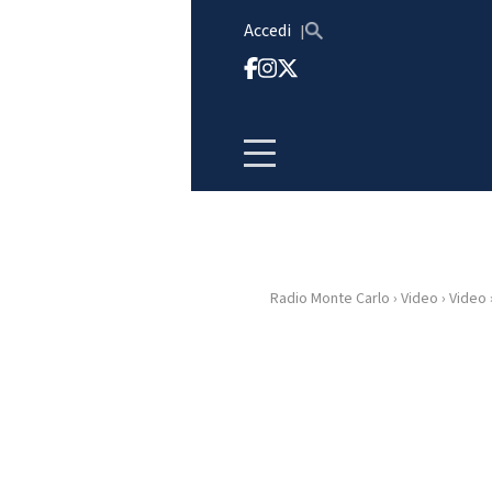
Vai al contenuto
Accedi
Radio Monte Carlo
›
Video
›
Video
HOME
RADIO
WEB
RADIO