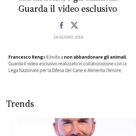
Guarda il video esclusivo
FOTO
CONCORSI
24 GIUGNO 2016
EVENTI
Francesco Reng
a ti invita a
non abbandonare gli animali.
Guarda il video esclusivo realizzato in collaborazione con la
VIDEO
Lega Nazionale per la Difesa del Cane e Alimenta l’Amore.
TV
Trends
PRINCIPATO
DI
MONACO
RMC