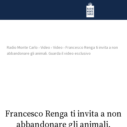
Vai al contenuto
Radio Monte Carlo
Radio Monte Carlo
›
Video
›
Video
›
Francesco Renga ti invita a non
HOME
abbandonare gli animali. Guarda il video esclusivo
RADIO
WEB
RADIO
PLAYLIST
Francesco Renga ti invita a non
NEWS
abbandonare gli animali.