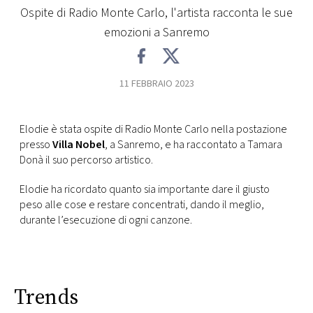
Ospite di Radio Monte Carlo, l'artista racconta le sue
FOTO
emozioni a Sanremo
CONCORSI
11 FEBBRAIO 2023
EVENTI
Elodie è stata ospite di Radio Monte Carlo nella postazione
presso
Villa Nobel
, a Sanremo, e ha raccontato a Tamara
VIDEO
Donà il suo percorso artistico.
Elodie ha ricordato quanto sia importante dare il giusto
TV
peso alle cose e restare concentrati, dando il meglio,
durante l’esecuzione di ogni canzone.
PRINCIPATO
DI
MONACO
Trends
RMC