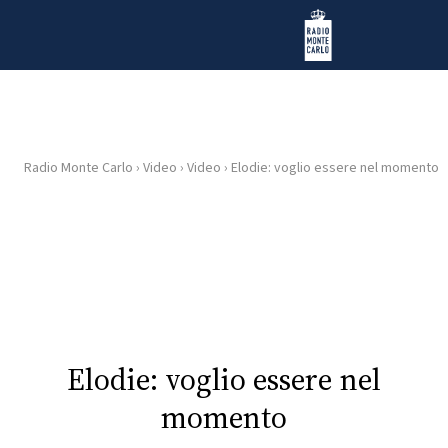
Vai al contenuto
Radio Monte Carlo
Radio Monte Carlo
›
Video
›
Video
›
Elodie: voglio essere nel momento
HOME
RADIO
WEB
RADIO
PLAYLIST
Elodie: voglio essere nel
momento
NEWS