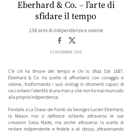
Eberhard & Co. – l’arte di
FOTO
sfidare il tempo
CONCORSI
138 anni di indipendenza e visione
EVENTI
15 DICEMBRE 2025
VIDEO
C’è chi ha timore del tempo e chi lo sfida. Dal 1887,
Eberhard & Co. ha scelto di affrontarlo con coraggio e
TV
visione, trasformando i suoi orologi in strumenti capaci di
raccontare l’identità di una marca che non ha mai rinunciato
alla propria indipendenza.
PRINCIPATO
DI
Fondata a La Chaux-de-Fonds da Georges-Lucien Eberhard,
MONACO
la Maison non si definisce soltanto attraverso le sue
creazioni Swiss Made, ma anche attraverso la scelta di
RMC
restare indipendente e fedele a sé stessa, attraversando