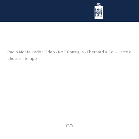
Vai al contenuto
Radio Monte Carlo
Radio Monte Carlo
›
Video
›
RMC Consiglia
›
Eberhard & Co. – l’arte di
HOME
sfidare il tempo
RADIO
WEB
RADIO
PLAYLIST
#ADV
NEWS