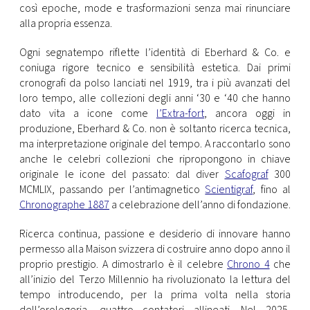
CONSIGLIA
così epoche, mode e trasformazioni senza mai rinunciare
alla propria essenza.
Ogni segnatempo riflette l’identità di Eberhard & Co. e
coniuga rigore tecnico e sensibilità estetica. Dai primi
cronografi da polso lanciati nel 1919, tra i più avanzati del
loro tempo, alle collezioni degli anni ‘30 e ‘40 che hanno
dato vita a icone come
l’Extra-fort
, ancora oggi in
produzione, Eberhard & Co. non è soltanto ricerca tecnica,
ma interpretazione originale del tempo. A raccontarlo sono
anche le celebri collezioni che ripropongono in chiave
originale le icone del passato: dal diver
Scafograf
300
MCMLIX, passando per l’antimagnetico
Scientigraf
, fino al
Chronographe 1887
a celebrazione dell’anno di fondazione.
Ricerca continua, passione e desiderio di innovare hanno
permesso alla Maison svizzera di costruire anno dopo anno il
proprio prestigio. A dimostrarlo è il celebre
Chrono 4
che
all’inizio del Terzo Millennio ha rivoluzionato la lettura del
tempo introducendo, per la prima volta nella storia