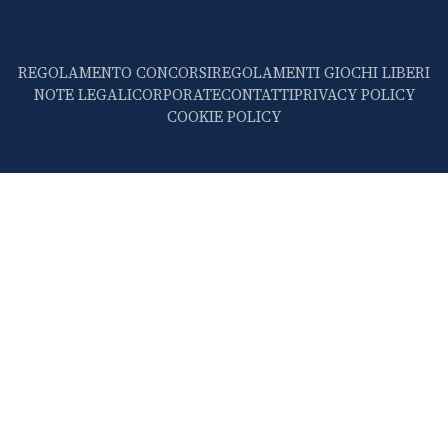
REGOLAMENTO CONCORSI
REGOLAMENTI GIOCHI LIBERI
NOTE LEGALI
CORPORATE
CONTATTI
PRIVACY POLICY
COOKIE POLICY