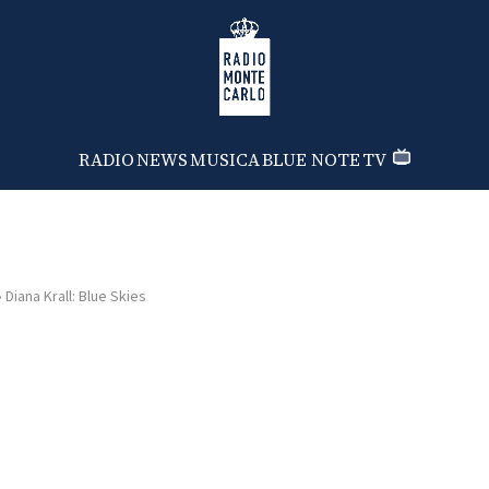
Radio Monte Carlo
RADIO
NEWS
MUSICA
BLUE NOTE
TV
›
Diana Krall: Blue Skies