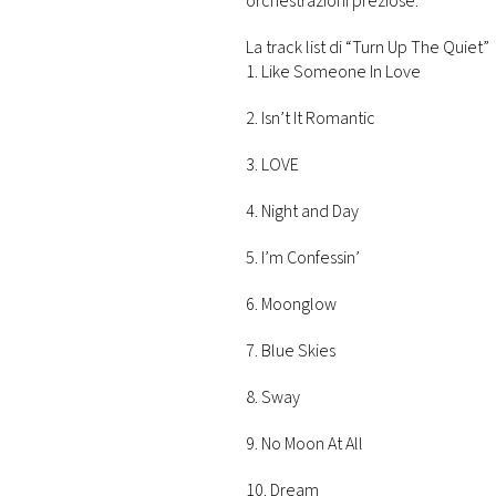
orchestrazioni preziose.
DI
MONACO
La track list di “Turn Up The Quiet”
1. Like Someone In Love
RMC
2. Isn’t It Romantic
CONSIGLIA
3. LOVE
4. Night and Day
5. I’m Confessin’
6. Moonglow
7. Blue Skies
8. Sway
9. No Moon At All
10. Dream