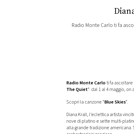
PLAYLIST
Diana
NEWS
Radio Monte Carlo ti fa asco
FOTO
CONCORSI
EVENTI
Radio Monte Carlo
ti fa ascoltar
The Quiet
“: dal 1 al 4 maggio, on 
VIDEO
Scopri la canzone “
Blue Skies
“.
TV
Diana Krall, l’eclettica artista vin
nove di platino e sette multi-pla
alla grande tradizione americana. St
PRINCIPATO