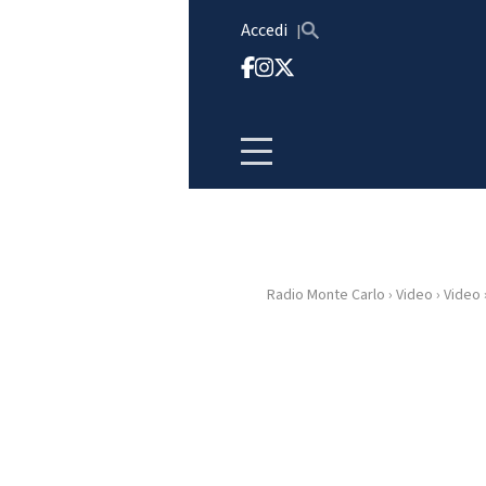
Vai al contenuto
Accedi
Radio Monte Carlo
›
Video
›
Video
HOME
RADIO
WEB
RADIO