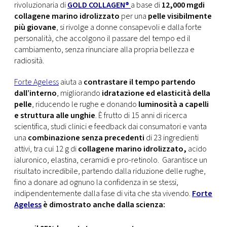
CONSIGLIA
rivoluzionaria di
GOLD COLLAGEN®
a base di
12,000 mgdi
collagene marino idrolizzato
per una
pelle visibilmente
più giovane
, si rivolge a donne consapevoli e dalla forte
personalità, che accolgono il passare del tempo ed il
cambiamento, senza rinunciare alla propria bellezza e
radiosità.
Forte Ageless
aiuta a
contrastare il tempo partendo
dall’interno
, migliorando
idratazione ed elasticità della
pelle
, riducendo le rughe e donando
luminosità a capelli
e struttura alle unghie
. È frutto di 15 anni di ricerca
scientifica, studi clinici e feedback dai consumatori e vanta
una
combinazione senza precedenti
di 23 ingredienti
attivi, tra cui 12 g di
collagene marino idrolizzato,
acido
ialuronico, elastina, ceramidi e pro-retinolo. Garantisce un
risultato incredibile, partendo dalla riduzione delle rughe,
fino a donare ad ognuno la confidenza in se stessi,
indipendentemente dalla fase di vita che sta vivendo.
Forte
Ageless
è dimostrato anche dalla scienza: