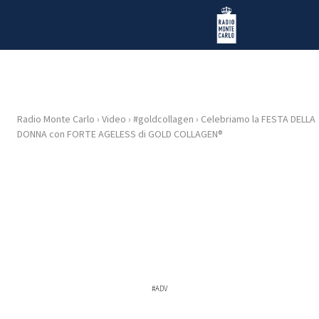
Vai al contenuto
Radio Monte Carlo
Radio Monte Carlo
›
Video
›
#goldcollagen
›
Celebriamo la FESTA DELLA
HOME
DONNA con FORTE AGELESS di GOLD COLLAGEN®
RADIO
WEB
RADIO
PLAYLIST
#ADV
NEWS