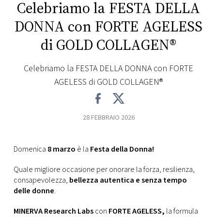
Celebriamo la FESTA DELLA
FOTO
DONNA con FORTE AGELESS
di GOLD COLLAGEN®
CONCORSI
Celebriamo la FESTA DELLA DONNA con FORTE
EVENTI
AGELESS di GOLD COLLAGEN®
VIDEO
28 FEBBRAIO 2026
TV
Domenica
8 marzo
è la
Festa della Donna!
PRINCIPATO
Quale migliore occasione per onorare la forza, resilienza,
DI
consapevolezza,
bellezza autentica e senza tempo
MONACO
delle donne
.
RMC
MINERVA Research Labs
con
FORTE AGELESS,
la formula