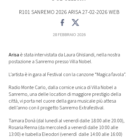
FOTO
R101 SANREMO 2026 ARISA 27-02-2026 WEB
CONCORSI
28 FEBBRAIO 2026
EVENTI
Arisa
è stata intervistata da Laura Ghislandi, nella nostra
postazione a Sanremo presso Villa Nobel.
VIDEO
L’artista è in gara al Festival con la canzone “Magica favola”.
TV
Radio Monte Carlo, dalla cornice unica di Villa Nobel a
Sanremo, una delle location di maggiore prestigio della
città, vi porta nel cuore della gara musicale più attesa
PRINCIPATO
dell’anno con il progetto Sanremo Extrafestival.
DI
MONACO
Tamara Donà (dal lunedì al venerdì dalle 18:00 alle 20.00),
Rosaria Renna (da mercoledì a venerdì dalle 10:00 alle
RMC
13:00) e Isabella Eleodori (venerdì dalle 14:00 alle 16:00)