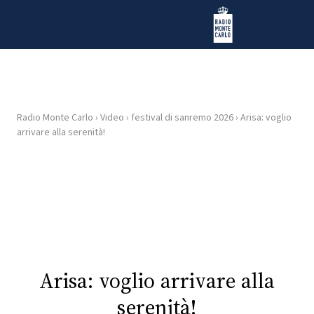
Vai al contenuto
Radio Monte Carlo
Radio Monte Carlo
›
Video
›
festival di sanremo 2026
›
Arisa: voglio
HOME
arrivare alla serenità!
RADIO
WEB
RADIO
PLAYLIST
Arisa: voglio arrivare alla
NEWS
serenità!