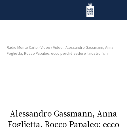
Vai al contenuto
Radio Monte Carlo
Radio Monte Carlo
›
Video
›
Video
›
Alessandro Gassmann, Anna
HOME
Foglietta, Rocco Papaleo: ecco perché vedere il nostro film!
RADIO
WEB
RADIO
PLAYLIST
Alessandro Gassmann, Anna
NEWS
Foglietta, Rocco Papaleo: ecco