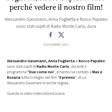
perché vedere il nostro film!
FOTO
Alessandro Gassmann, Anna Foglietta e Rocco Papaleo
CONCORSI
sono stati ospiti di Radio Monte Carlo, dura
EVENTI
5 DICEMBRE 2017
VIDEO
Alessandro Gassmann, Anna Foglietta
e
Rocco Papaleo
sono stati ospiti di
Radio Monte Carlo
, durante il
TV
programma
“Due come noi
“, e hanno raccontato a
Max e
Rosaria
tutto il meglio del film “
Il premio
“, di cui
Alessandro Gassmann è anche regista.
PRINCIPATO
DI
MONACO
Guarda la video-intervista esclusiva.
RMC