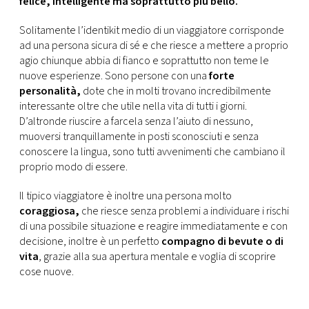
felice, intelligente ma soprattutto più bello.
CONSIGLIA
Solitamente l’identikit medio di un viaggiatore corrisponde
ad una persona sicura di sé e che riesce a mettere a proprio
agio chiunque abbia di fianco e soprattutto non teme le
nuove esperienze. Sono persone con una
forte
personalità,
dote che in molti trovano incredibilmente
interessante oltre che utile nella vita di tutti i giorni.
D’altronde riuscire a farcela senza l’aiuto di nessuno,
muoversi tranquillamente in posti sconosciuti e senza
conoscere la lingua, sono tutti avvenimenti che cambiano il
proprio modo di essere.
Il tipico viaggiatore è inoltre una persona molto
coraggiosa,
che riesce senza problemi a individuare i rischi
di una possibile situazione e reagire immediatamente e con
decisione, inoltre è un perfetto
compagno di bevute o di
vita
, grazie alla sua apertura mentale e voglia di scoprire
cose nuove.