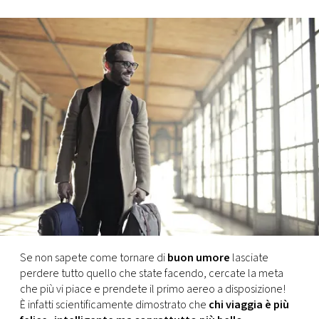
FOTO
CONCORSI
EVENTI
VIDEO
TV
PRINCIPATO
DI
Se non sapete come tornare di
buon umore
lasciate
MONACO
perdere tutto quello che state facendo, cercate la meta
che più vi piace e prendete il primo aereo a disposizione!
È infatti scientificamente dimostrato che
chi viaggia è più
RMC