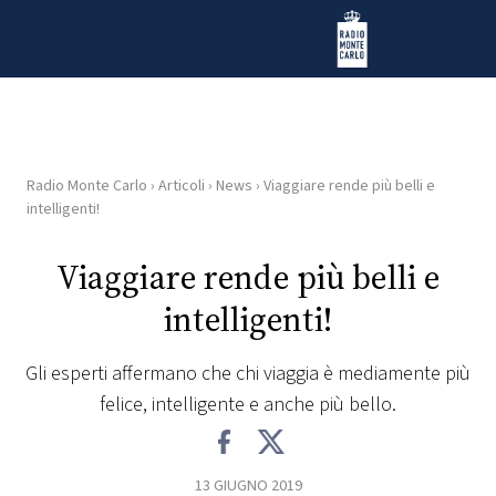
Vai al contenuto
Radio Monte Carlo
Radio Monte Carlo
›
Articoli
›
News
›
Viaggiare rende più belli e
HOME
intelligenti!
RADIO
Viaggiare rende più belli e
intelligenti!
WEB
RADIO
Gli esperti affermano che chi viaggia è mediamente più
felice, intelligente e anche più bello.
PLAYLIST
NEWS
13 GIUGNO 2019