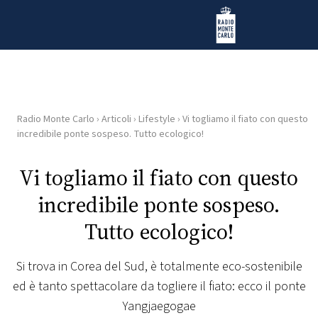
Vai al contenuto
Radio Monte Carlo
Radio Monte Carlo
›
Articoli
›
Lifestyle
›
Vi togliamo il fiato con questo
HOME
incredibile ponte sospeso. Tutto ecologico!
RADIO
Vi togliamo il fiato con questo
incredibile ponte sospeso.
WEB
RADIO
Tutto ecologico!
PLAYLIST
Si trova in Corea del Sud, è totalmente eco-sostenibile
ed è tanto spettacolare da togliere il fiato: ecco il ponte
NEWS
Yangjaegogae