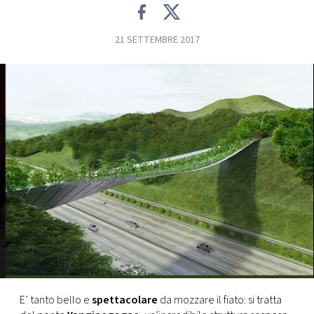
FOTO
21 SETTEMBRE 2017
CONCORSI
EVENTI
VIDEO
TV
PRINCIPATO
DI
MONACO
E’ tanto bello e
spettacolare
da mozzare il fiato: si tratta
RMC