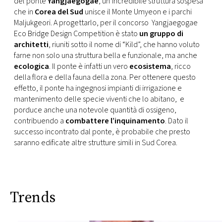
del ponte
Yangjaegogae
, un’incredibile struttura sospesa
CONSIGLIA
che in
Corea del Sud
unisce il Monte Umyeon e i parchi
Maljukgeori. A progettarlo, per il concorso Yangjaegogae
Eco Bridge Design Competition è stato
un gruppo di
architetti
, riuniti sotto il nome di “Kild”, che hanno voluto
farne non solo una struttura bella e funzionale, ma anche
ecologica
. Il ponte è infatti un vero
ecosistema
, ricco
della flora e della fauna della zona. Per ottenere questo
effetto, il ponte ha ingegnosi impianti di irrigazione e
mantenimento delle specie viventi che lo abitano, e
porduce anche una notevole quantità di ossigeno,
contribuendo a
combattere l’inquinamento
. Dato il
successo incontrato dal ponte, è probabile che presto
saranno edificate altre strutture simili in Sud Corea.
Trends