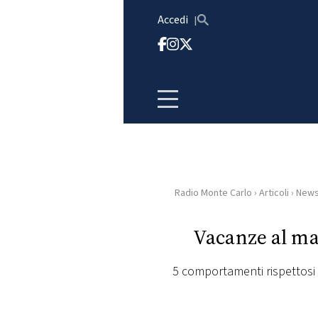
Vai al contenuto
Accedi
Radio Monte Carlo
›
Articoli
›
New
HOME
Vacanze al ma
RADIO
5 comportamenti rispettosi 
WEB
RADIO