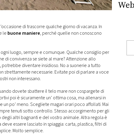
Web
 l’occasione di trascorre qualche giorno di vacanza. In
e le
buone maniere
, perché quelle non conoscono
in ogni luogo, sempre e comunque. Qualche consiglio per
me di convivenza se siete al mare? Attenzione allo
, potrebbe diventare insidioso. No a suonerie a tutto
on strettamente necessarie. Evitate poi di parlare a voce
 vostri non interessano.
 quando dovete sbattere il telo mare non cospargete di
ortivi poi è sicuramente un’ ottima cosa, ma allenarsi in
e un po’ meno. Scegliete magari orari poco affollati. Mai
empre tenuti sotto controllo. Stesso accorgimento per gli
 degli altri bagnanti e del vostro animale. Altra regola è
eve essere lasciato in spiaggia: carta, plastica, filtri di
emplice. Molto semplice.