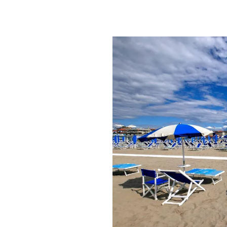
PLAYLIST
NEWS
FOTO
CONCORSI
EVENTI
VIDEO
TV
PRINCIPATO