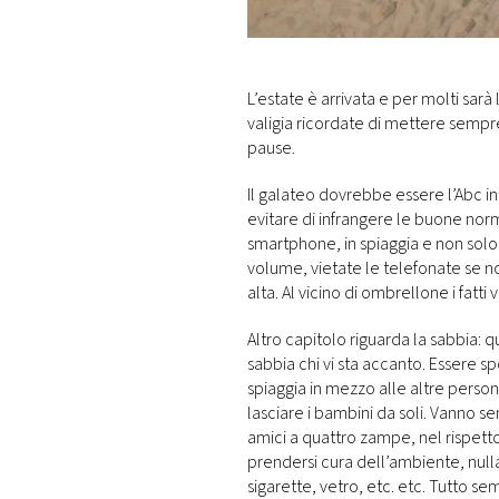
DI
MONACO
RMC
L’estate è arrivata e per molti sarà
CONSIGLIA
valigia ricordate di mettere sempr
pause.
Il galateo dovrebbe essere l’Abc 
evitare di infrangere le buone nor
smartphone, in spiaggia e non solo
volume, vietate le telefonate se n
alta. Al vicino di ombrellone i fatti
Altro capitolo riguarda la sabbia:
sabbia chi vi sta accanto. Essere sp
spiaggia in mezzo alle altre person
lasciare i bambini da soli. Vanno s
amici a quattro zampe, nel rispetto
prendersi cura dell’ambiente, nulla d
sigarette, vetro, etc. etc. Tutto s