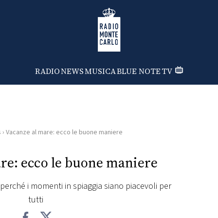
Radio Monte Carlo
RADIO
NEWS
MUSICA
BLUE NOTE
TV
s
›
Vacanze al mare: ecco le buone maniere
re: ecco le buone maniere
perché i momenti in spiaggia siano piacevoli per
tutti