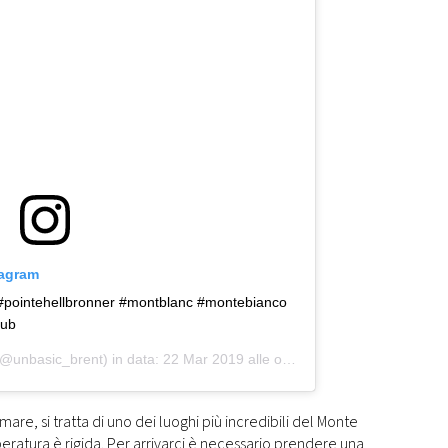
tagram
 #pointehellbronner #montblanc #montebianco
lub
@unbasic_brent) in data:
22 Mar 2019 alle ore 4:15 PDT
 mare, si tratta di uno dei luoghi più incredibili del Monte
eratura è rigida. Per arrivarci è necessario prendere una