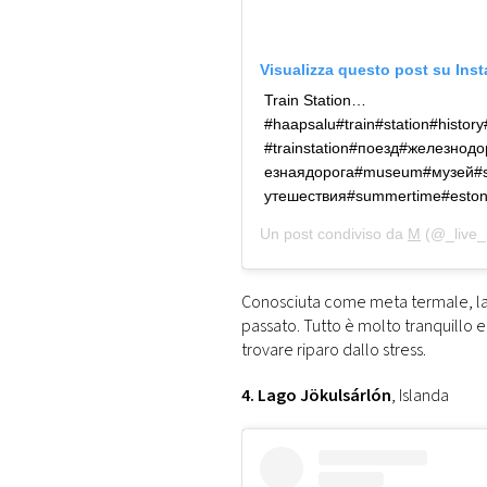
Visualizza questo post su Ins
Train Station…
#haapsalu#train#station#histor
#trainstation#поезд#железно
езнаядорога#museum#музей#sky
утешествия#summertime#eston
Un post condiviso da
M
(@_live_
Conosciuta come meta termale, la 
passato. Tutto è molto tranquillo e
trovare riparo dallo stress.
4. Lago Jökulsárlón
, Islanda