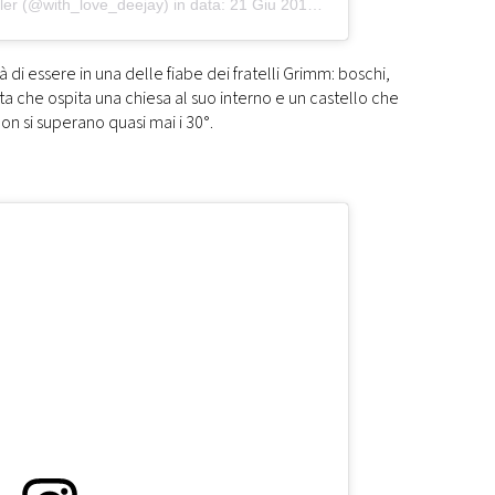
ler (@with_love_deejay)
in data:
21 Giu 2019 alle ore 5:57 PDT
à di essere in una delle fiabe dei fratelli Grimm: boschi,
etta che ospita una chiesa al suo interno e un castello che
non si superano quasi mai i 30°.