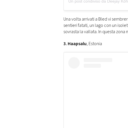
Un post condiviso da Deejay Köh
Una volta arrivati a Bled vi sembrer
sentieri fatati, un lago con un isol
sovrasta la vallata. In questa zona 
3. Haapsalu
, Estonia