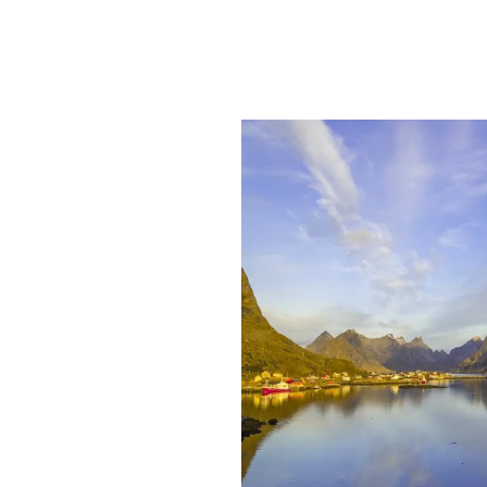
PLAYLIST
NEWS
FOTO
CONCORSI
EVENTI
VIDEO
TV
PRINCIPATO