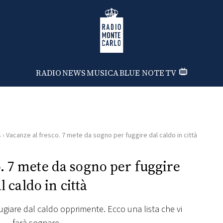
Radio Monte Carlo
RADIO
NEWS
MUSICA
BLUE NOTE
TV
s
›
Vacanze al fresco. 7 mete da sogno per fuggire dal caldo in città
. 7 mete da sogno per fuggire
l caldo in città
ugiare dal caldo opprimente. Ecco una lista che vi