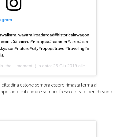
tagram
y#walk#railway#railroad#road#historical#wagon
дорожный#вокзал#история#summer#лето#жел
#sun#nature#city#город#travel#traveling#п
ia
in_the__moment_) in data:
25 Giu 2019 alle ore 10:04 PDT
cittadina estone sembra essere rimasta ferma al
 riposante e il clima è sempre fresco. Ideale per chi vuole