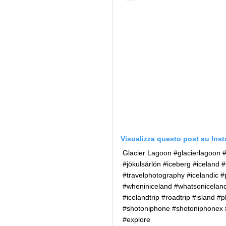
Visualizza questo post su Ins
Glacier Lagoon #glacierlagoon #
#jökulsárlón #iceberg #iceland #
#travelphotography #icelandic #
#wheniniceland #whatsoniceland
#icelandtrip #roadtrip #island #
#shotoniphone #shotoniphonex 
#explore