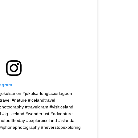
tagram
jokulsarlon #jokulsarlonglacierlagoon
travel #nature #icelandtravel
photography #travelgram #visiticeland
 #ig_iceland #wanderlust #adventure
photooftheday #exploreiceland #islanda
#iphonephotography #neverstopexploring