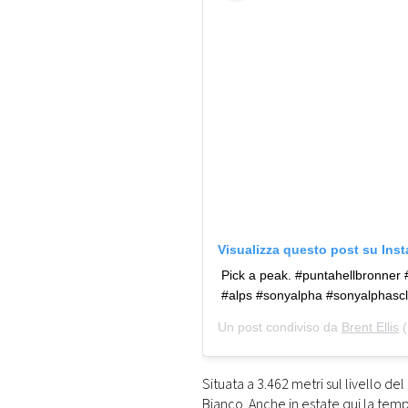
Visualizza questo post su Ins
Pick a peak. #puntahellbronner
#alps #sonyalpha #sonyalphasc
Un post condiviso da
Brent Ellis
(
Situata a 3.462 metri sul livello del
Bianco. Anche in estate qui la temp