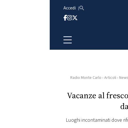
Vai al contenuto
Accedi
Radio Monte Carlo
›
Articoli
›
New
HOME
Vacanze al fresco
RADIO
da
WEB
RADIO
Luoghi incontaminati dove rif