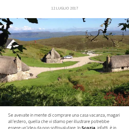
12 LUGLIO 2017
FOTO
CONCORSI
EVENTI
VIDEO
TV
PRINCIPATO
DI
MONACO
Se avevate in mente di comprare una casa vacanza, magari
all’estero, quella che vi stiamo per illustrare potrebbe
RMC
essere un’idea da non sottovalutare. In
Scozia
, infatti, è in