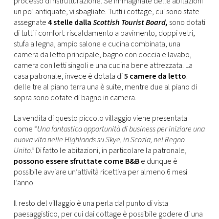
processo di ristrutturazione. Se immaginate delle abitazioni
un po’ antiquate, vi sbagliate. Tutti i cottage, cui sono state
assegnate
4 stelle dalla
Scottish Tourist Board,
sono dotati
di tutti i comfort: riscaldamento a pavimento, doppi vetri,
stufa a legna, ampio salone e cucina combinata, una
camera da letto principale, bagno con doccia e lavabo,
camera con letti singoli e una cucina bene attrezzata. La
casa patronale, invece è dotata di
5 camere da letto
:
delle tre al piano terra una è suite, mentre due al piano di
sopra sono dotate di bagno in camera.
La vendita di questo piccolo villaggio viene presentata
come “
Una fantastica opportunità di business per iniziare una
nuova vita nelle Highlands su Skye, in Scozia, nel Regno
Unito.”
Di fatto le abitazioni, in particolare la patronale,
possono essere sfruttate come B&B
e dunque è
possibile avviare un’attività ricettiva per almeno 6 mesi
l’anno.
Il resto del villaggio è una perla dal punto di vista
paesaggistico, per cui dai cottage è possibile godere di una