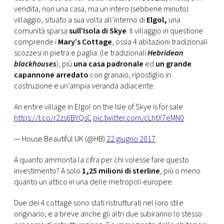
CONSIGLIA
vendita, non una casa, ma un intero (sebbene minuto)
villaggio, situato a sua volta all’interno di
Elgol,
una
comunità sparsa
sull’Isola di Skye
. Il villaggio in questione
comprende i
Mary’s Cottage
, ossia 4 abitazioni tradizionali
scozzesi in pietra e paglia: (le tradizionali
Hebridean
blackhouses
), più
una casa padronale
ed
un grande
capannone arredato
con granaio, ripostiglio in
costruzione e un’ampia veranda adiacente.
An entire village in Elgol on the Isle of Skye is for sale
https://t.co/r2zs6BYQsC
pic.twitter.com/cLhtX7eMN0
— House Beautiful UK (@HB)
22 giugno 2017
A quanto ammonta la cifra per chi volesse fare questo
investimento? A solo
1,25 milioni di sterline
, più o meno
quanto un attico in una delle metropoli europee.
Due dei 4 cottage sono stati ristrutturati nel loro stile
originario, e a breve anche gli altri due subiranno lo stesso