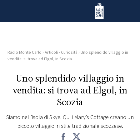
Vai al contenuto
Radio Monte Carlo
Radio Monte Carlo
›
Articoli
›
Curiosità
›
Uno splendido villaggio in
HOME
vendita: si trova ad Elgol, in Scozia
RADIO
Uno splendido villaggio in
vendita: si trova ad Elgol, in
WEB
RADIO
Scozia
PLAYLIST
Siamo nell’isola di Skye. Qui i Mary’s Cottage creano un
piccolo villaggio in stile tradizionale scozzese.
NEWS