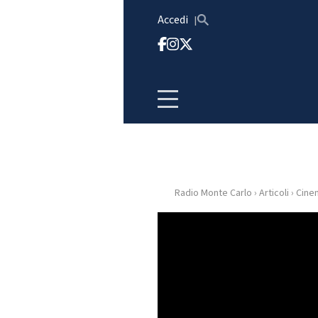
Vai al contenuto
Accedi
Radio Monte Carlo
›
Articoli
›
Cine
HOME
RADIO
WEB
RADIO