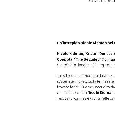
Sofia Coppola,
DI
MONACO
RMC
CONSIGLIA
Un’intrepida Nicole Kidman nel tr
Nicole Kidman, Kristen Dunst
e
Coppola
, “
The Beguiled
” (“
L’ing
del soldato Jonathan”, interpretat
La pellicola, ambientata durante l
scatenate in una scuola femminile
trovato ferito. L’uomo, accudito da
dell’istituto e sarà
Nicole Kidman
Festival di cannes e uscirà nelle sal