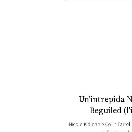
PLAYLIST
NEWS
FOTO
CONCORSI
EVENTI
VIDEO
Un’intrepida N
Beguiled (l
TV
Nicole Kidman e Colin Farrel
PRINCIPATO