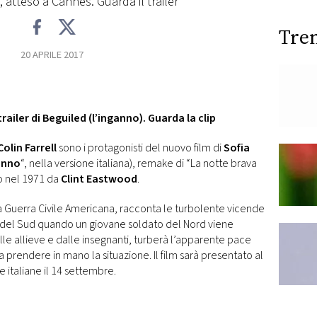
 atteso a Cannes. Guarda il trailer
Tre
20 APRILE 2017
ailer di Beguiled (l’inganno). Guarda la clip
Colin Farrell
sono i protagonisti del nuovo film di
Sofia
anno
“, nella versione italiana), remake di “La notte brava
o nel 1971 da
Clint Eastwood
.
a Guerra Civile Americana, racconta le turbolente vicende
 del Sud quando un giovane soldato del Nord viene
lle allieve e dalle insegnanti, turberà l’apparente pace
a prendere in mano la situazione. Il film sarà presentato al
e italiane il 14 settembre.