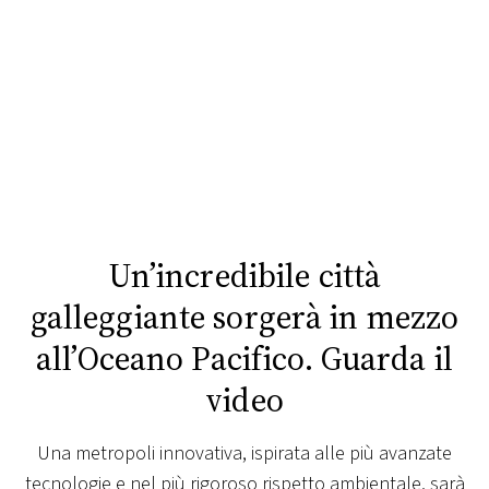
FOTO
CONCORSI
EVENTI
VIDEO
Un’incredibile città
TV
galleggiante sorgerà in mezzo
all’Oceano Pacifico. Guarda il
PRINCIPATO
DI
video
MONACO
Una metropoli innovativa, ispirata alle più avanzate
RMC
tecnologie e nel più rigoroso rispetto ambientale, sarà