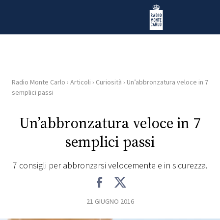
Vai al contenuto
Radio Monte Carlo
Radio Monte Carlo
›
Articoli
›
Curiosità
›
Un’abbronzatura veloce in 7
HOME
semplici passi
RADIO
Un’abbronzatura veloce in 7
semplici passi
WEB
RADIO
7 consigli per abbronzarsi velocemente e in sicurezza.
PLAYLIST
21 GIUGNO 2016
NEWS