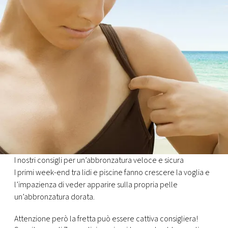
FOTO
CONCORSI
EVENTI
VIDEO
TV
I nostri consigli per un’abbronzatura veloce e sicura
PRINCIPATO
I primi week-end tra lidi e piscine fanno crescere la voglia e
DI
l’impazienza di veder apparire sulla propria pelle
MONACO
un’abbronzatura dorata.
Attenzione però la fretta può essere cattiva consigliera!
RMC