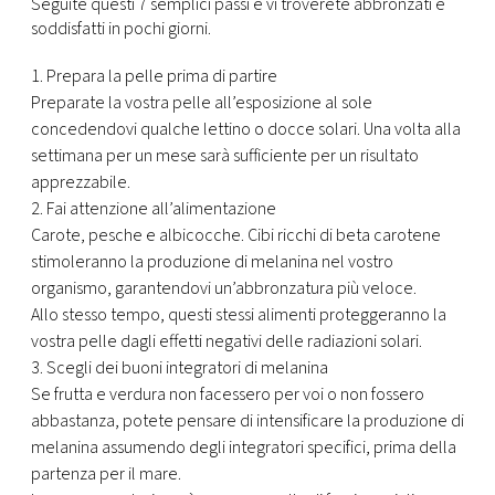
CONSIGLIA
Seguite questi 7 semplici passi e vi troverete abbronzati e
soddisfatti in pochi giorni.
1. Prepara la pelle prima di partire
Preparate la vostra pelle all’esposizione al sole
concedendovi qualche lettino o docce solari. Una volta alla
settimana per un mese sarà sufficiente per un risultato
apprezzabile.
2. Fai attenzione all’alimentazione
Carote, pesche e albicocche. Cibi ricchi di beta carotene
stimoleranno la produzione di melanina nel vostro
organismo, garantendovi un’abbronzatura più veloce.
Allo stesso tempo, questi stessi alimenti proteggeranno la
vostra pelle dagli effetti negativi delle radiazioni solari.
3. Scegli dei buoni integratori di melanina
Se frutta e verdura non facessero per voi o non fossero
abbastanza, potete pensare di intensificare la produzione di
melanina assumendo degli integratori specifici, prima della
partenza per il mare.