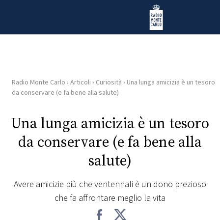
Vai al contenuto
Radio Monte Carlo
Radio Monte Carlo
›
Articoli
›
Curiosità
›
Una lunga amicizia è un tesoro
HOME
da conservare (e fa bene alla salute)
RADIO
Una lunga amicizia è un tesoro
da conservare (e fa bene alla
WEB
RADIO
salute)
PLAYLIST
Avere amicizie più che ventennali è un dono prezioso
che fa affrontare meglio la vita
NEWS