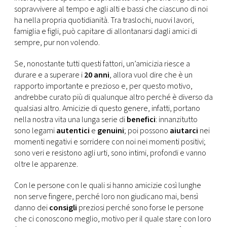
CONSIGLIA
sopravvivere al tempo e agli alti e bassi che ciascuno di noi
ha nella propria quotidianità. Tra traslochi, nuovi lavori,
famiglia e figli, può capitare di allontanarsi dagli amici di
sempre, pur non volendo.
Se, nonostante tutti questi fattori, un’amicizia riesce a
durare e a superare i
20 anni
, allora vuol dire che è un
rapporto importante e prezioso e, per questo motivo,
andrebbe curato più di qualunque altro perché è diverso da
qualsiasi altro. Amicizie di questo genere, infatti, portano
nella nostra vita una lunga serie di
benefici
: innanzitutto
sono legami
autentici
e
genuini
; poi possono
aiutarci
nei
momenti negativi e sorridere con noi nei momenti positivi;
sono veri e resistono agli urti, sono intimi, profondi e vanno
oltre le apparenze.
Con le persone con le quali si hanno amicizie così lunghe
non serve fingere, perché loro non giudicano mai, bensì
danno dei
consigli
preziosi perché sono forse le persone
che ci conoscono meglio, motivo per il quale stare con loro