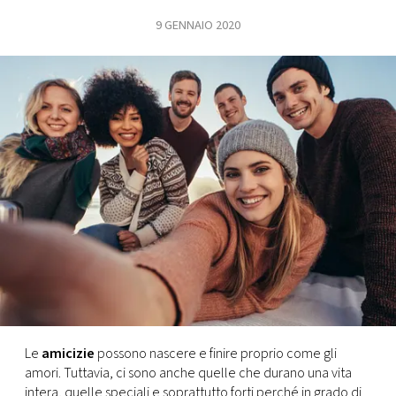
9 GENNAIO 2020
FOTO
CONCORSI
EVENTI
VIDEO
TV
PRINCIPATO
DI
MONACO
Le
amicizie
possono nascere e finire proprio come gli
amori. Tuttavia, ci sono anche quelle che durano una vita
RMC
intera, quelle speciali e soprattutto forti perché in grado di