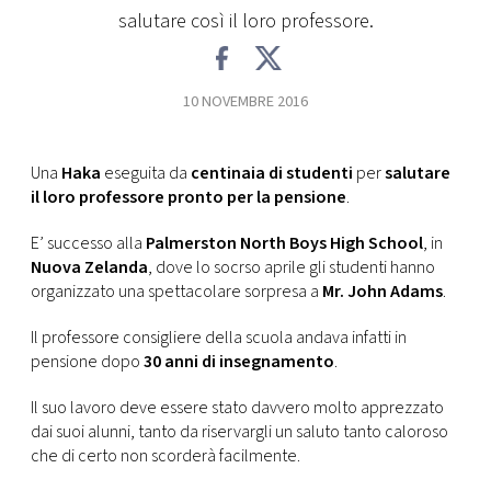
salutare così il loro professore.
FOTO
10 NOVEMBRE 2016
CONCORSI
EVENTI
Una
Haka
eseguita da
centinaia di studenti
per
salutare
il loro professore pronto per la pensione
.
VIDEO
E’ successo alla
Palmerston North Boys High School
, in
Nuova Zelanda
, dove lo socrso aprile gli studenti hanno
organizzato una spettacolare sorpresa a
Mr. John Adams
.
TV
Il professore consigliere della scuola andava infatti in
pensione dopo
30 anni di insegnamento
.
PRINCIPATO
DI
Il suo lavoro deve essere stato davvero molto apprezzato
MONACO
dai suoi alunni, tanto da riservargli un saluto tanto caloroso
che di certo non scorderà facilmente.
RMC