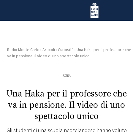
Vai al contenuto
Radio Monte Carlo
Radio Monte Carlo
›
Articoli
›
Curiosità
›
Una Haka per il professore che
HOME
va in pensione. Il video di uno spettacolo unico
RADIO
EXTRA
WEB
Una Haka per il professore che
RADIO
va in pensione. Il video di uno
PLAYLIST
spettacolo unico
NEWS
Gli studenti di una scuola neozelandese hanno voluto