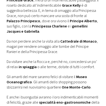
Princesse Grace
, meta di un’indimenticabile passeggiata. Il
CONSIGLIA
roseto dedicato all’indimenticabile
Grace Kelly
è di
suggestiva bellezza. E, in tema di omaggio alla Principessa
Grace, non può certo mancare una sosta di fronte al
Palazzo Principesco
, dove ora vivono il
Principe Alberto
,
suo figlio, con la
Principessa Charlene
e i
gemellini
Jacques e Gabriella
.
Da non perdere anche la visita alla
Cattedrale di Monaco
,
magari per rendere omaggio alle tombe del Principe
Ranieri e della Principessa Grace.
Da visitare anche la Rocca e, perché no, concedersi un po’
di relax
in spiaggia
o alle terme, dotate di tutti i comfort.
Gli amanti del mare saranno felici di visitare il
Museo
Oceanografico
. Gli amanti dello shopping possono
sbizzarrirsi nel nuovissimo quartiere
One Monte-Carlo
.
E anche i buongustai avranno i loro indimenticabili momenti
di felicità, grazie alle
specialità eno-gastronomiche
della