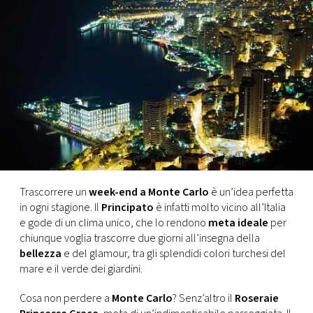
FOTO
CONCORSI
EVENTI
VIDEO
TV
Trascorrere un
week-end a Monte Carlo
è un’idea perfetta
in ogni stagione. Il
Principato
è infatti molto vicino all’Italia
e gode di un clima unico, che lo rendono
meta ideale
per
PRINCIPATO
chiunque voglia trascorre due giorni all’insegna della
DI
bellezza
e del glamour, tra gli splendidi colori turchesi del
MONACO
mare e il verde dei giardini.
Cosa non perdere a
Monte Carlo
? Senz’altro il
Roseraie
RMC