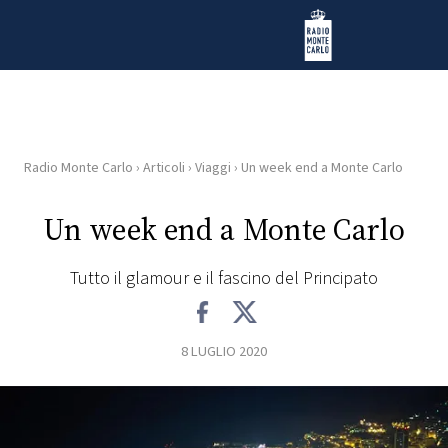
Vai al contenuto
Radio Monte Carlo
Radio Monte Carlo
›
Articoli
›
Viaggi
›
Un week end a Monte Carlo
HOME
Un week end a Monte Carlo
RADIO
Tutto il glamour e il fascino del Principato
WEB
RADIO
8 LUGLIO 2020
PLAYLIST
NEWS