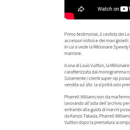
Primo testimonial, il cestista dei L
accessori vistosi e dei maxi gioiell
in cui si vede la Millionaire Speedy 
marrone.
Icona di Louis Vuitton, la Millionai
caratterizzata dal monogramma ro
Solamente i clienti super vip poss
vendita sul sito: la si potrà solo pr
Pharrell Williams non sta mai fermo: 
lavorando all’asta dell’archivio pe
entrambi alla guida di marchi pos
da Kenzo Takada, Pharrell Williams
Vuitton dopo la prematura scompars