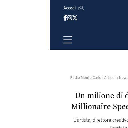
Vai al contenuto
Accedi
Radio Monte Carlo
›
Articoli
›
New
HOME
Un milione di d
RADIO
Millionaire Spe
WEB
RADIO
L'artista, direttore creati