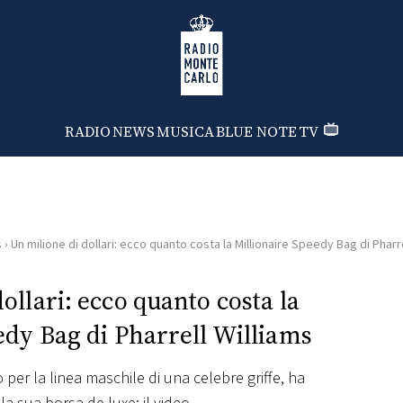
Radio Monte Carlo
RADIO
NEWS
MUSICA
BLUE NOTE
TV
s
›
Un milione di dollari: ecco quanto costa la Millionaire Speedy Bag di Pharre
ollari: ecco quanto costa la
edy Bag di Pharrell Williams
vo per la linea maschile di una celebre griffe, ha