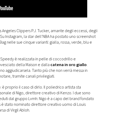
os Angeles Clippers P.J. Tucker, amante degli eccessi, degli
i. Su Instagram, la star dell’NBA ha postato uno screenshot
Bag nelle sue cinque varianti: gialla, rossa, verde, blu e
re Speedy è realizzata in pelle di coccodrillo e
vesciato della Maison e dalla
catena in oro giallo
.
ono aggiudicarsela. Tanto più che non verrà messa in
enotare, tramite canali privilegiati.
è proprio il caso di dirlo. Il poliedrico artista sta
rsonale di Nigo, direttore creativo di Kenzo. I due sono
seduti dal gruppo Lvmh: Nigo è a capo del brand fondato
 è stato nominato direttore creativo uomo di Louis
a di Virgil Abloh.