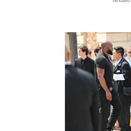
lanciato
PLAYLIST
NEWS
FOTO
CONCORSI
EVENTI
VIDEO
TV
PRINCIPATO