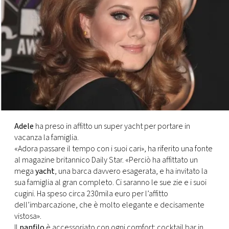
FOTO
CONCORSI
EVENTI
VIDEO
Adele
ha preso in affitto un super yacht per portare in
vacanza la famiglia.
TV
«Adora passare il tempo con i suoi cari», ha riferito una fonte
al magazine britannico Daily Star. «Perciò ha affittato un
PRINCIPATO
mega
yacht
, una barca davvero esagerata, e ha invitato la
DI
sua famiglia al gran completo. Ci saranno le sue zie e i suoi
MONACO
cugini. Ha speso circa 230mila euro per l’affitto
dell’imbarcazione, che è molto elegante e decisamente
vistosa».
RMC
Il
panfilo
è accessoriato con ogni comfort: cocktail bar in