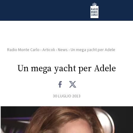
Vai al contenuto
Radio Monte Carlo
Radio Monte Carlo
›
Articoli
›
News
›
Un mega yacht per Adele
HOME
Un mega yacht per Adele
RADIO
WEB
RADIO
30 LUGLIO 2013
PLAYLIST
NEWS