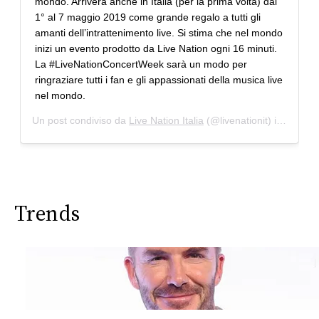
mondo. Arriverà anche in Italia (per la prima volta) dal
1° al 7 maggio 2019 come grande regalo a tutti gli
amanti dell’intrattenimento live. Si stima che nel mondo
inizi un evento prodotto da Live Nation ogni 16 minuti.
La #LiveNationConcertWeek sarà un modo per
ringraziare tutti i fan e gli appassionati della musica live
nel mondo.
Un post condiviso da
Live Nation Italia
(@livenationit) in data:
A
Trends