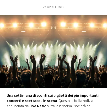
26 APRILE 2019
FOTO
CONCORSI
EVENTI
VIDEO
TV
PRINCIPATO
DI
MONACO
Una settimana di sconti sui biglietti dei più importanti
concerti e spettacoli in scena
. Questa la bella notizia
RMC
annunciata da
Live Nation
, tra le principali società nel