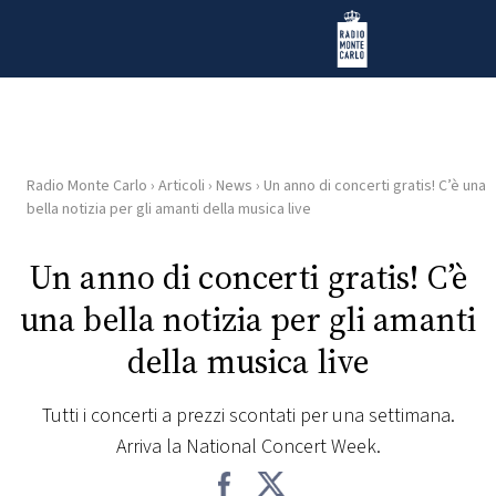
Vai al contenuto
Radio Monte Carlo
Radio Monte Carlo
›
Articoli
›
News
›
Un anno di concerti gratis! C’è una
HOME
bella notizia per gli amanti della musica live
RADIO
Un anno di concerti gratis! C’è
una bella notizia per gli amanti
WEB
RADIO
della musica live
PLAYLIST
Tutti i concerti a prezzi scontati per una settimana.
Arriva la National Concert Week.
NEWS