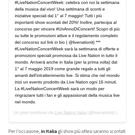
#LiveNationConcertWeek: celebra con noi la settimana
della musica dal vivo! Una settimana di sconti e
iniziative speciali dal 1° al 7 maggio! Tutti i più
importanti show scontati del 20%! Inoltre, partecipa al
concorso per vincere #UnAnnoDiConcerti! Scopri di più
su tutte le promozioni attive e il regolamento completo
del concorso sul link in bio ( @livenationit) ***
#LiveNationConcertWeek sarà la settimana di offerte e
promozioni speciali promossa da Live Nation in tutto il
mondo. Arriverà anche in Italia (per la prima volta) dal
1° al 7 maggio 2019 come grande regalo a tutti gli
amanti dell’intrattenimento live. Si stima che nel mondo
inizi un evento prodotto da Live Nation ogni 16 minuti.
La #LiveNationConcertWeek sarà un modo per
ringraziare tutti i fan e gli appassionati della musica live
nel mondo.
Un post condiviso da
Live Nation Italia
(@livenationit) in data:
A
Per l’occasione,
in Italia
gli show più attesi saranno scontati