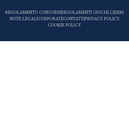
REGOLAMENTO CONCORSI
REGOLAMENTI GIOCHI LIBERI
NOTE LEGALI
CORPORATE
CONTATTI
PRIVACY POLICY
COOKIE POLICY