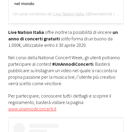
nel mondo.
Un post condiviso da
Live Nation Italia
(@livenationit) in data:
A
Live Nation Italia
offre inoltre la possibilità di vincere
un
anno di concerti gratuiti
sotto forma di un buono da
1.000€, utilizzabile entro il 30 aprile 2020.
Nel corso della National Concert Week, gli utenti potranno
partecipare al contest
#UnAnnodiConcerti
. Basterà
pubblicare su Instagram un video nel quale si racconta la
propria passione per la musica live, l’utente più creativo
verrà scelto come vincitore.
Per partecipare, conoscere tutti i dettagli e scoprire il
regolamento, basterà visitare la pagina
www.unannodiconcerti.it